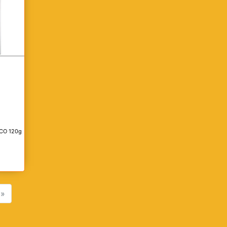
CO 120g
»