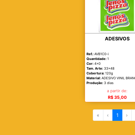
ADESIVOS
Ref.:
AVB1C0-i
Quantidade:
1
Cor:
4x0
Tam. Arte:
33x48
Cobertura:
120g
Material:
ADESIVO VINIL BRAN
Produção:
3 dias
a partir de:
R$ 35,00
«
‹
1
›