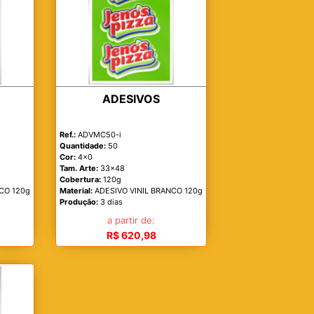
ADESIVOS
Ref.:
ADVMC50-i
Quantidade:
50
Cor:
4x0
Tam. Arte:
33x48
Cobertura:
120g
CO 120g
Material:
ADESIVO VINIL BRANCO 120g
Produção:
3 dias
a partir de:
R$ 620,98