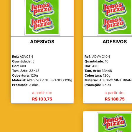
ADESIVOS
ADESIVOS
Ref.:
ADVC5-i
Ref.:
ADVMC10-i
Quantidade:
5
Quantidade:
10
Cor:
4x0
Cor:
4x0
Tam. Arte:
33x48
Tam. Arte:
33x48
Cobertura:
120g
Cobertura:
120g
Material:
ADESIVO VINIL BRANCO 120g
Material:
ADESIVO VINIL BRAN
Produção:
3 dias
Produção:
3 dias
a partir de:
a partir de:
R$ 103,75
R$ 188,75