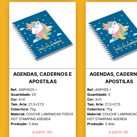
AGENDAS, CADERNOS E
AGENDAS, CADERN
APOSTILAS
APOSTILAS
Ref.:
AGPHS25-i
Ref.:
AGPHS5-i
Quantidade:
25
Quantidade:
5
Cor:
4x0
Cor:
4x0
Tam. Arte:
21,5x27,5
Tam. Arte:
21,5x27,5
Cobertura:
75g
Cobertura:
75g
Material:
COUCHE LAMINACAO FOSCA
Material:
COUCHE LAMINACAO
HOT STAMPING AGENDA
HOT STAMPING AGENDA
Produção:
3 dias
Produção:
3 dias
a partir de:
a partir de: