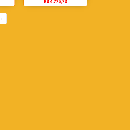
R$ 4.775,73
»