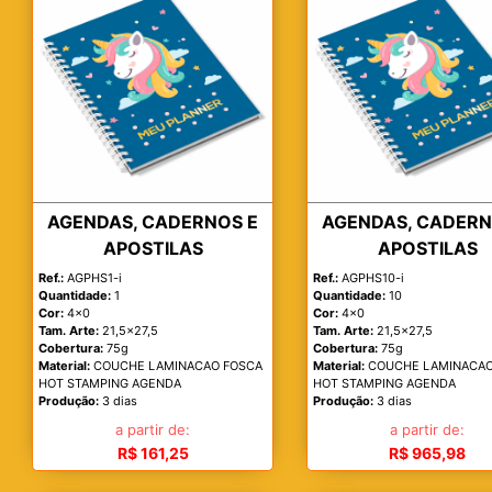
AGENDAS, CADERNOS E
AGENDAS, CADERN
APOSTILAS
APOSTILAS
Ref.:
AGPHS1-i
Ref.:
AGPHS10-i
Quantidade:
1
Quantidade:
10
Cor:
4x0
Cor:
4x0
Tam. Arte:
21,5x27,5
Tam. Arte:
21,5x27,5
Cobertura:
75g
Cobertura:
75g
Material:
COUCHE LAMINACAO FOSCA
Material:
COUCHE LAMINACAO
HOT STAMPING AGENDA
HOT STAMPING AGENDA
Produção:
3 dias
Produção:
3 dias
a partir de:
a partir de:
R$ 161,25
R$ 965,98