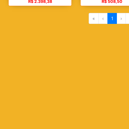
R$ 2.398,38
R$ 508,50
«
‹
1
›