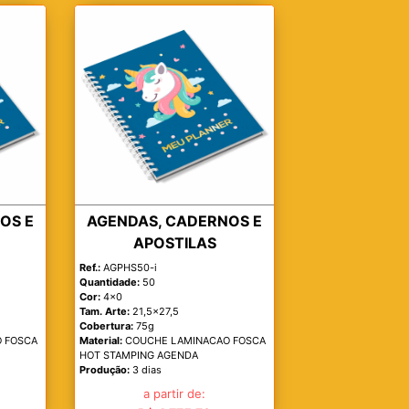
OS E
AGENDAS, CADERNOS E
APOSTILAS
Ref.:
AGPHS50-i
Quantidade:
50
Cor:
4x0
Tam. Arte:
21,5x27,5
Cobertura:
75g
 FOSCA
Material:
COUCHE LAMINACAO FOSCA
HOT STAMPING AGENDA
Produção:
3 dias
a partir de: