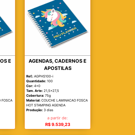
OS E
AGENDAS, CADERNOS E
APOSTILAS
Ref.:
AGPHS100-i
Quantidade:
100
Cor:
4x0
Tam. Arte:
21,5x27,5
Cobertura:
75g
 FOSCA
Material:
COUCHE LAMINACAO FOSCA
HOT STAMPING AGENDA
Produção:
3 dias
a partir de:
R$ 9.539,23