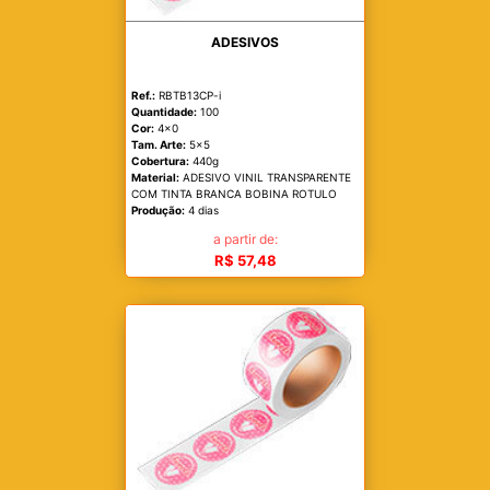
ADESIVOS
Ref.:
RBTB13CP-i
Quantidade:
100
Cor:
4x0
Tam. Arte:
5x5
Cobertura:
440g
Material:
ADESIVO VINIL TRANSPARENTE
COM TINTA BRANCA BOBINA ROTULO
Produção:
4 dias
a partir de:
R$ 57,48