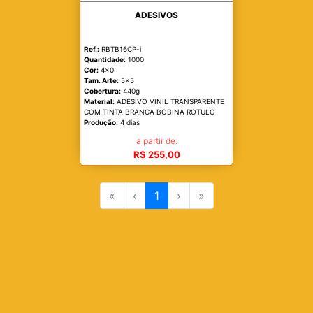
ADESIVOS
Ref.:
RBTB16CP-i
Quantidade:
1000
Cor:
4x0
Tam. Arte:
5x5
Cobertura:
440g
Material:
ADESIVO VINIL TRANSPARENTE
COM TINTA BRANCA BOBINA ROTULO
Produção:
4 dias
a partir de:
R$ 255,00
«
‹
1
›
»