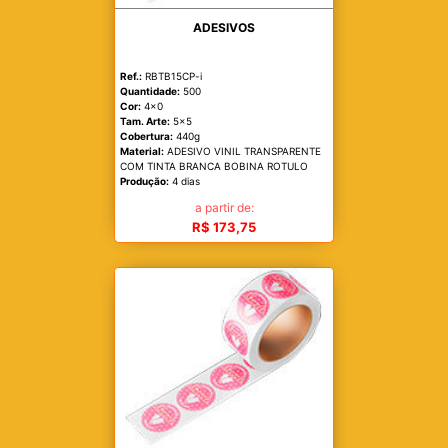
ADESIVOS
Ref.:
RBTB15CP-i
Quantidade:
500
Cor:
4x0
Tam. Arte:
5x5
Cobertura:
440g
Material:
ADESIVO VINIL TRANSPARENTE
COM TINTA BRANCA BOBINA ROTULO
Produção:
4 dias
a partir de:
R$ 173,75