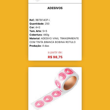
ADESIVOS
Ref.:
RBTB14CP-i
Quantidade:
250
Cor:
4x0
Tam. Arte:
5x5
Cobertura:
440g
Material:
ADESIVO VINIL TRANSPARENTE
COM TINTA BRANCA BOBINA ROTULO
Produção:
4 dias
a partir de:
R$ 98,75