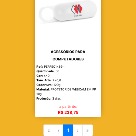
ACESSÓRIOS PARA
COMPUTADORES
Ref.:
PERFEC1489-i
Quantidade:
50
Cor:
4x0
Tam. Arte:
2x0,6
Cobertura:
120g
Material:
PROTETOR DE WEBCAM EM PP
10g
Produção:
3 dias
a partir de:
R$ 238,75
«
‹
1
›
»