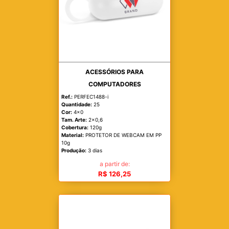
ACESSÓRIOS PARA
COMPUTADORES
Ref.:
PERFEC1488-i
Quantidade:
25
Cor:
4x0
Tam. Arte:
2x0,6
Cobertura:
120g
Material:
PROTETOR DE WEBCAM EM PP
10g
Produção:
3 dias
a partir de:
R$ 126,25