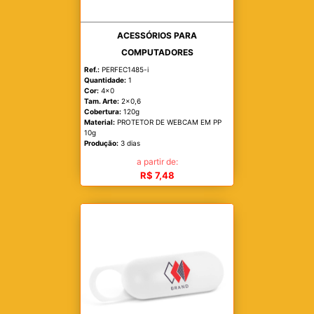
ACESSÓRIOS PARA
COMPUTADORES
Ref.:
PERFEC1485-i
Quantidade:
1
Cor:
4x0
Tam. Arte:
2x0,6
Cobertura:
120g
Material:
PROTETOR DE WEBCAM EM PP
10g
Produção:
3 dias
a partir de:
R$ 7,48