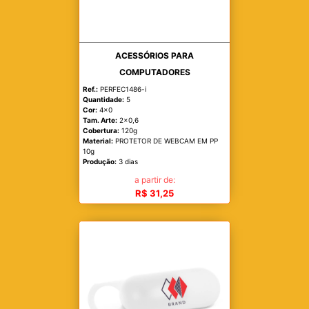
ACESSÓRIOS PARA
COMPUTADORES
Ref.:
PERFEC1486-i
Quantidade:
5
Cor:
4x0
Tam. Arte:
2x0,6
Cobertura:
120g
Material:
PROTETOR DE WEBCAM EM PP
10g
Produção:
3 dias
a partir de:
R$ 31,25