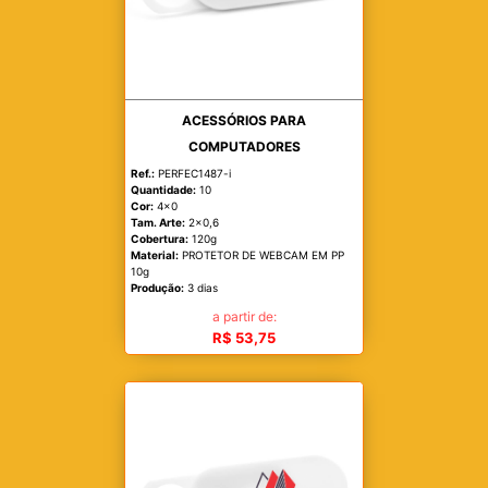
ACESSÓRIOS PARA
COMPUTADORES
Ref.:
PERFEC1487-i
Quantidade:
10
Cor:
4x0
Tam. Arte:
2x0,6
Cobertura:
120g
Material:
PROTETOR DE WEBCAM EM PP
10g
Produção:
3 dias
a partir de:
R$ 53,75