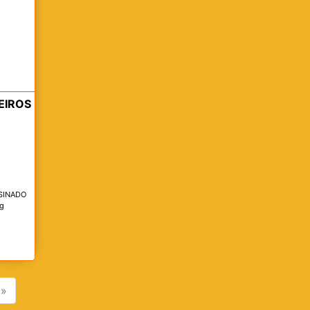
EIROS
SINADO
g
»