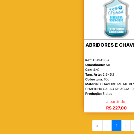
ABRIDORES E CHAV
Ref.:
CHGA50-i
Quantidade:
50
Cor:
4x0
Tam. Arte:
2,6x5,1
Cobertura:
10g
Material:
CHAVEIRO METAL RE
CHAPINHA GALAO DE AGUA 10
Produção:
5 dias
a partir de:
R$ 227,00
«
‹
1
›