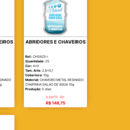
EIROS
ABRIDORES E CHAVEIROS
Ref.:
CHGA25-i
Quantidade:
25
Cor:
4x0
Tam. Arte:
2,6x5,1
Cobertura:
10g
SINADO
Material:
CHAVEIRO METAL RESINADO
g
CHAPINHA GALAO DE AGUA 10g
Produção:
5 dias
a partir de:
R$ 148,75