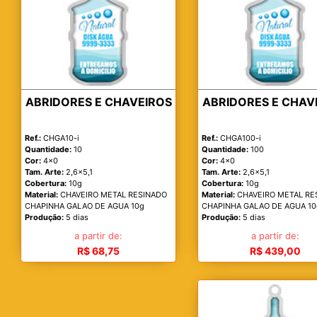
ABRIDORES E CHAVEIROS
ABRIDORES E CHAV
Ref.:
CHGA10-i
Ref.:
CHGA100-i
Quantidade:
10
Quantidade:
100
Cor:
4x0
Cor:
4x0
Tam. Arte:
2,6x5,1
Tam. Arte:
2,6x5,1
Cobertura:
10g
Cobertura:
10g
Material:
CHAVEIRO METAL RESINADO
Material:
CHAVEIRO METAL RE
CHAPINHA GALAO DE AGUA 10g
CHAPINHA GALAO DE AGUA 10
Produção:
5 dias
Produção:
5 dias
a partir de:
a partir de:
R$ 68,75
R$ 439,00