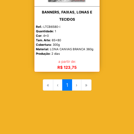
BANNERS, FAIXAS, LONAS E
TECIDOS
Ref.:
LTCB6580-i
Quantidade:
1
Cor:
4x0
Tam. Arte:
65x80
Cobertura:
300g
Material:
LONA CANVAS BRANCA 360g
Produção:
2 dias
a partir de:
R$ 123,75
«
‹
1
›
»