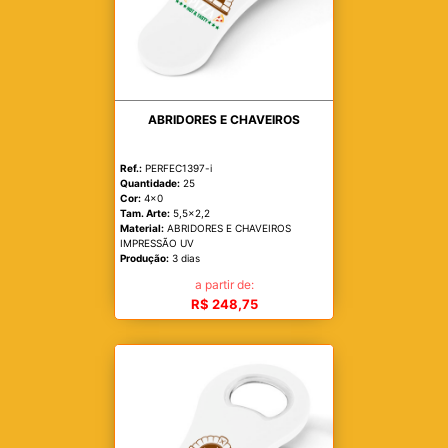
ABRIDORES E CHAVEIROS
Ref.:
PERFEC1397-i
Quantidade:
25
Cor:
4x0
Tam. Arte:
5,5x2,2
Material:
ABRIDORES E CHAVEIROS
IMPRESSÃO UV
Produção:
3 dias
a partir de:
R$ 248,75