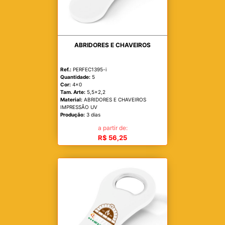
ABRIDORES E CHAVEIROS
Ref.:
PERFEC1395-i
Quantidade:
5
Cor:
4x0
Tam. Arte:
5,5x2,2
Material:
ABRIDORES E CHAVEIROS
IMPRESSÃO UV
Produção:
3 dias
a partir de:
R$ 56,25