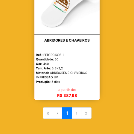
ABRIDORES E CHAVEIROS
Ref.:
PERFEC1398-i
Quantidade:
50
Cor:
4x0
Tam. Arte:
5,5x2,2
Material:
ABRIDORES E CHAVEIROS
IMPRESSÃO UV
Produção:
5 dias
a partir de:
R$ 387,98
«
‹
1
›
»