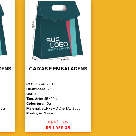
GENS
CAIXAS E EMBALAGENS
Ref.:
CL2740250-i
Quantidade:
250
Cor:
4x0
Tam. Arte:
45x29,4
Cobertura:
10g
55g
Material:
SUPREMO DIGITAL 255g
Produção:
2 dias
a partir de:
R$ 1.929,38