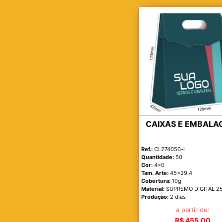
CAIXAS E EMBALA
Ref.:
CL274050-i
Quantidade:
50
Cor:
4x0
Tam. Arte:
45x29,4
Cobertura:
10g
Material:
SUPREMO DIGITAL 2
Produção:
2 dias
a partir de:
R$ 455,00