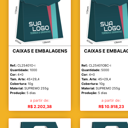
CAIXAS E EMBALAGENS
CAIXAS E EMBALA
Ref.:
CL25401O-i
Ref.:
CL25401OBC-i
Quantidade:
1000
Quantidade:
5000
Cor:
4x0
Cor:
4x0
Tam. Arte:
45x29,4
Tam. Arte:
45x29,4
Cobertura:
10g
Cobertura:
10g
Material:
SUPREMO 255g
Material:
SUPREMO 255g
Produção:
5 dias
Produção:
5 dias
a partir de:
a partir de:
R$ 2.202,38
R$ 10.918,23