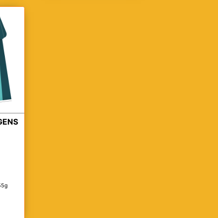
GENS
55g