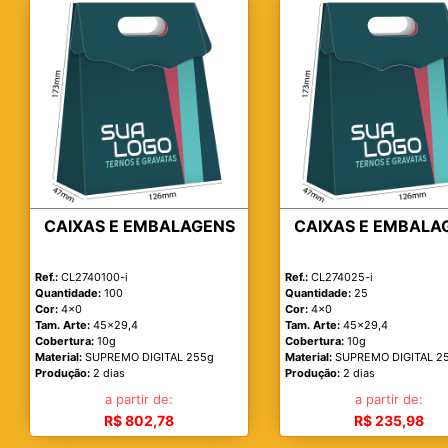
CAIXAS E EMBALAGENS
CAIXAS E EMBALA
Ref.:
CL2740100-i
Ref.:
CL274025-i
Quantidade:
100
Quantidade:
25
Cor:
4x0
Cor:
4x0
Tam. Arte:
45x29,4
Tam. Arte:
45x29,4
Cobertura:
10g
Cobertura:
10g
Material:
SUPREMO DIGITAL 255g
Material:
SUPREMO DIGITAL 2
Produção:
2 dias
Produção:
2 dias
a partir de:
a partir de:
R$ 802,78
R$ 235,98