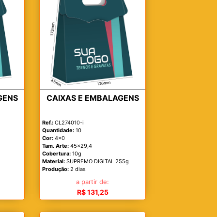
GENS
CAIXAS E EMBALAGENS
Ref.:
CL274010-i
Quantidade:
10
Cor:
4x0
Tam. Arte:
45x29,4
Cobertura:
10g
Material:
SUPREMO DIGITAL 255g
Produção:
2 dias
a partir de:
R$ 131,25