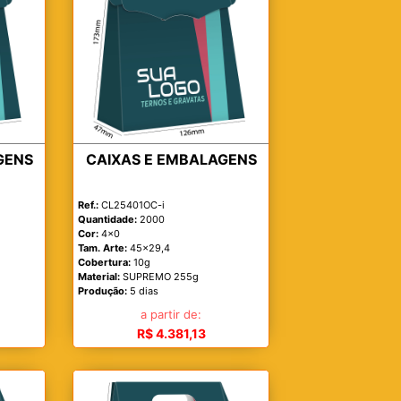
GENS
CAIXAS E EMBALAGENS
Ref.:
CL25401OC-i
Quantidade:
2000
Cor:
4x0
Tam. Arte:
45x29,4
Cobertura:
10g
Material:
SUPREMO 255g
Produção:
5 dias
a partir de:
R$ 4.381,13