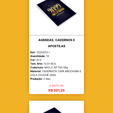
AGENDAS, CADERNOS E
APOSTILAS
Ref.:
CD2HS10-i
Quantidade:
10
Cor:
4x0
Tam. Arte:
10,5x30,5
Cobertura:
MIOLO AP 75G 56g
Material:
CADERNETA CAPA BROCHURA E
COLA COUCHÊ 250G
Produção:
2 dias
a partir de:
R$ 201,25