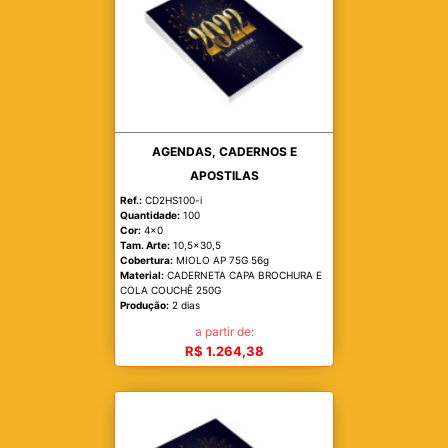
AGENDAS, CADERNOS E
APOSTILAS
Ref.:
CD2HS100-i
Quantidade:
100
Cor:
4x0
Tam. Arte:
10,5x30,5
Cobertura:
MIOLO AP 75G 56g
Material:
CADERNETA CAPA BROCHURA E
COLA COUCHÊ 250G
Produção:
2 dias
a partir de:
R$ 1.264,38