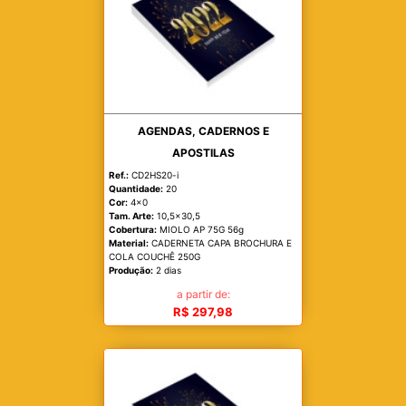
AGENDAS, CADERNOS E
APOSTILAS
Ref.:
CD2HS20-i
Quantidade:
20
Cor:
4x0
Tam. Arte:
10,5x30,5
Cobertura:
MIOLO AP 75G 56g
Material:
CADERNETA CAPA BROCHURA E
COLA COUCHÊ 250G
Produção:
2 dias
a partir de:
R$ 297,98