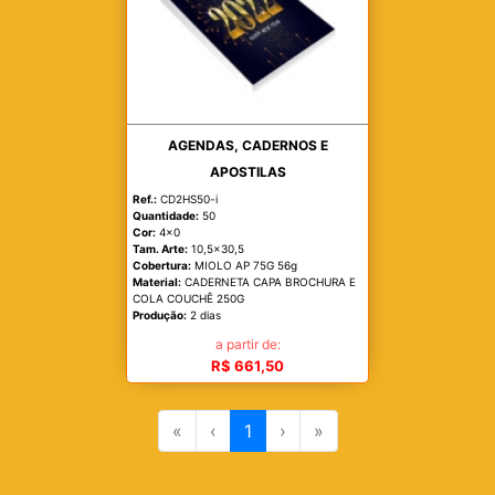
AGENDAS, CADERNOS E
APOSTILAS
Ref.:
CD2HS50-i
Quantidade:
50
Cor:
4x0
Tam. Arte:
10,5x30,5
Cobertura:
MIOLO AP 75G 56g
Material:
CADERNETA CAPA BROCHURA E
COLA COUCHÊ 250G
Produção:
2 dias
a partir de:
R$ 661,50
«
‹
1
›
»