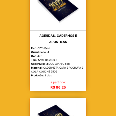
AGENDAS, CADERNOS E
APOSTILAS
Ref.:
CD2HS4-i
Quantidade:
4
Cor:
4x0
Tam. Arte:
10,5x30,5
Cobertura:
MIOLO AP 75G 56g
Material:
CADERNETA CAPA BROCHURA E
COLA COUCHÊ 250G
Produção:
2 dias
a partir de:
R$ 86,25