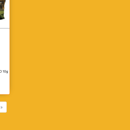
O 10g
»