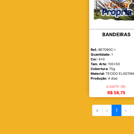
BANDEIRAS
Ref.:
BE7090C-i
Quantidade:
1
Cor:
4x0
Tam. Arte:
100x50
Cobertura:
75g
Material:
TECIDO ELASTAN
Produção:
4 dias
a partir de:
R$ 58,75
«
‹
1
›