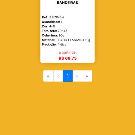
BANDEIRAS
Ref.:
BEI7045-i
Quantidade:
1
Cor:
4x0
Tam. Arte:
70x45
Cobertura:
90g
Material:
TECIDO ELASTANO 10g
Produção:
4 dias
a partir de:
R$ 68,75
«
‹
1
›
»