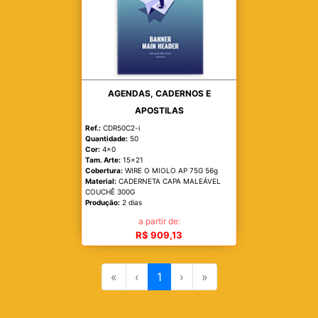
AGENDAS, CADERNOS E
APOSTILAS
Ref.:
CDR50C2-i
Quantidade:
50
Cor:
4x0
Tam. Arte:
15x21
Cobertura:
WIRE O MIOLO AP 75G 56g
Material:
CADERNETA CAPA MALEÁVEL
COUCHÊ 300G
Produção:
2 dias
a partir de:
R$ 909,13
«
‹
1
›
»