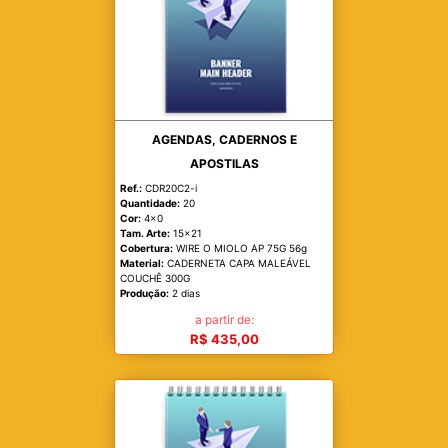
AGENDAS, CADERNOS E
APOSTILAS
Ref.:
CDR20C2-i
Quantidade:
20
Cor:
4x0
Tam. Arte:
15x21
Cobertura:
WIRE O MIOLO AP 75G 56g
Material:
CADERNETA CAPA MALEÁVEL
COUCHÊ 300G
Produção:
2 dias
a partir de:
R$ 435,00