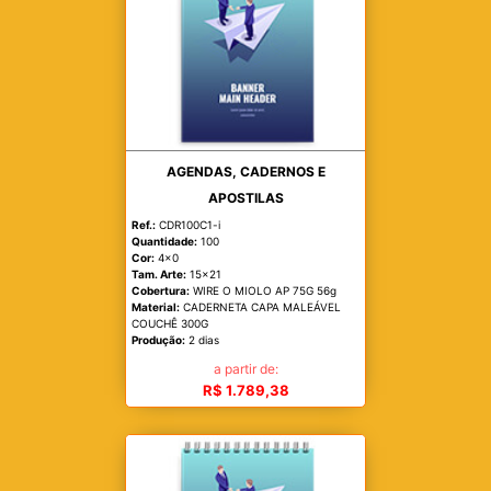
AGENDAS, CADERNOS E
APOSTILAS
Ref.:
CDR100C1-i
Quantidade:
100
Cor:
4x0
Tam. Arte:
15x21
Cobertura:
WIRE O MIOLO AP 75G 56g
Material:
CADERNETA CAPA MALEÁVEL
COUCHÊ 300G
Produção:
2 dias
a partir de:
R$ 1.789,38