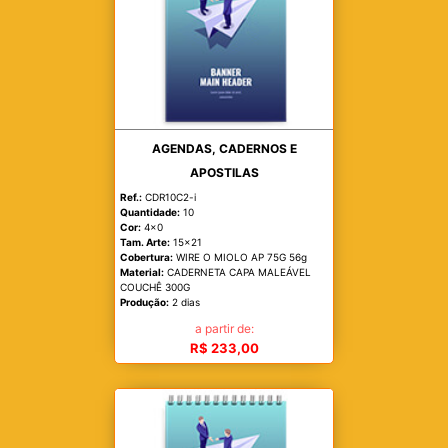
AGENDAS, CADERNOS E
APOSTILAS
Ref.:
CDR10C2-i
Quantidade:
10
Cor:
4x0
Tam. Arte:
15x21
Cobertura:
WIRE O MIOLO AP 75G 56g
Material:
CADERNETA CAPA MALEÁVEL
COUCHÊ 300G
Produção:
2 dias
a partir de:
R$ 233,00