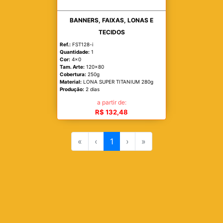
BANNERS, FAIXAS, LONAS E
TECIDOS
Ref.:
FST128-i
Quantidade:
1
Cor:
4x0
Tam. Arte:
120x80
Cobertura:
250g
Material:
LONA SUPER TITANIUM 280g
Produção:
2 dias
a partir de:
R$ 132,48
«
‹
1
›
»