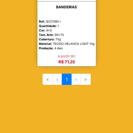
BANDEIRAS
Ref.:
BCI7090-i
Quantidade:
1
Cor:
4x0
Tam. Arte:
90x70
Cobertura:
75g
Material:
TECIDO HELANCA LIGHT 10g
Produção:
4 dias
a partir de:
R$ 71,25
«
‹
1
›
»