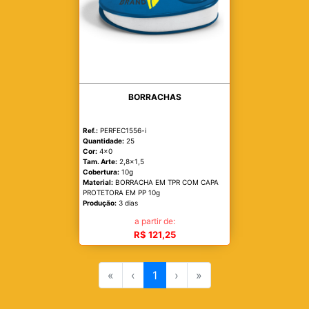
BORRACHAS
Ref.:
PERFEC1556-i
Quantidade:
25
Cor:
4x0
Tam. Arte:
2,8x1,5
Cobertura:
10g
Material:
BORRACHA EM TPR COM CAPA
PROTETORA EM PP 10g
Produção:
3 dias
a partir de:
R$ 121,25
«
‹
1
›
»