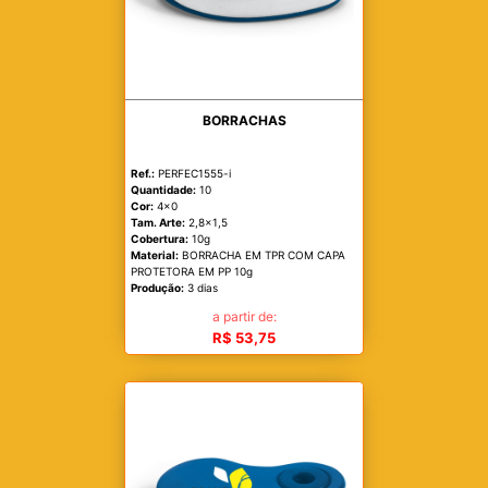
BORRACHAS
Ref.:
PERFEC1555-i
Quantidade:
10
Cor:
4x0
Tam. Arte:
2,8x1,5
Cobertura:
10g
Material:
BORRACHA EM TPR COM CAPA
PROTETORA EM PP 10g
Produção:
3 dias
a partir de:
R$ 53,75