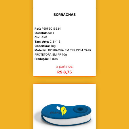
BORRACHAS
Ref.:
PERFEC1553-i
Quantidade:
1
Cor:
4x0
Tam. Arte:
2,8x1,5
Cobertura:
10g
Material:
BORRACHA EM TPR COM CAPA
PROTETORA EM PP 10g
Produção:
3 dias
a partir de:
R$ 8,75