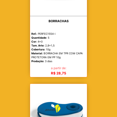
BORRACHAS
Ref.:
PERFEC1554-i
Quantidade:
5
Cor:
4x0
Tam. Arte:
2,8x1,5
Cobertura:
10g
Material:
BORRACHA EM TPR COM CAPA
PROTETORA EM PP 10g
Produção:
3 dias
a partir de:
R$ 28,75