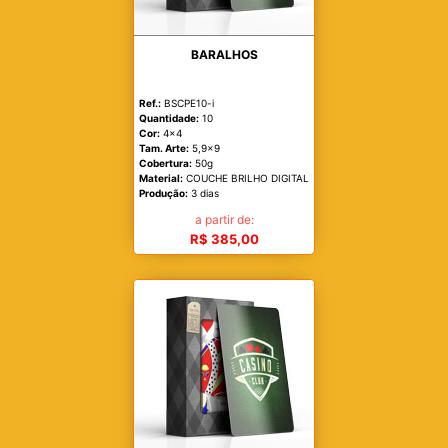
BARALHOS
Ref.:
BSCPE10-i
Quantidade:
10
Cor:
4x4
Tam. Arte:
5,9x9
Cobertura:
50g
Material:
COUCHE BRILHO DIGITAL
Produção:
3 dias
a partir de:
R$ 385,00