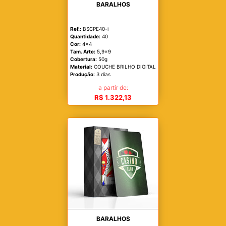
BARALHOS
Ref.:
BSCPE40-i
Quantidade:
40
Cor:
4x4
Tam. Arte:
5,9x9
Cobertura:
50g
Material:
COUCHE BRILHO DIGITAL
Produção:
3 dias
a partir de:
R$ 1.322,13
BARALHOS