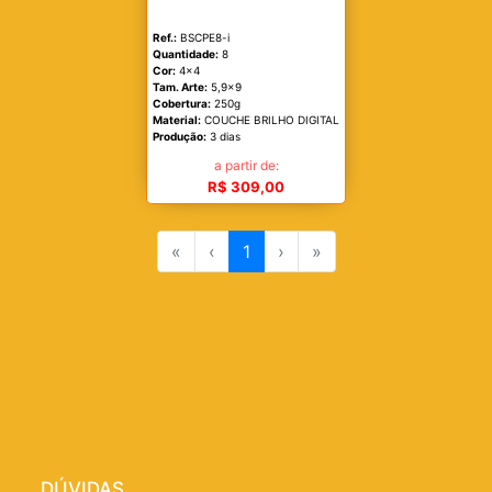
Ref.:
BSCPE8-i
Quantidade:
8
Cor:
4x4
Tam. Arte:
5,9x9
Cobertura:
250g
Material:
COUCHE BRILHO DIGITAL
Produção:
3 dias
a partir de:
R$ 309,00
«
‹
1
›
»
DÚVIDAS