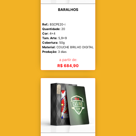
BARALHOS
Ref.:
BSCPE20-i
Quantidade:
20
Cor:
4x4
Tam. Arte:
5,9x9
Cobertura:
50g
Material:
COUCHE BRILHO DIGITAL
Produção:
3 dias
a partir de:
R$ 684,90