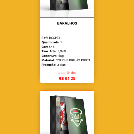
BARALHOS
Ref.:
BSCPE1-i
Quantidade:
1
Cor:
4x4
Tam. Arte:
5,9x9
Cobertura:
50g
Material:
COUCHE BRILHO DIGITAL
Produção:
3 dias
a partir de:
R$ 61,25