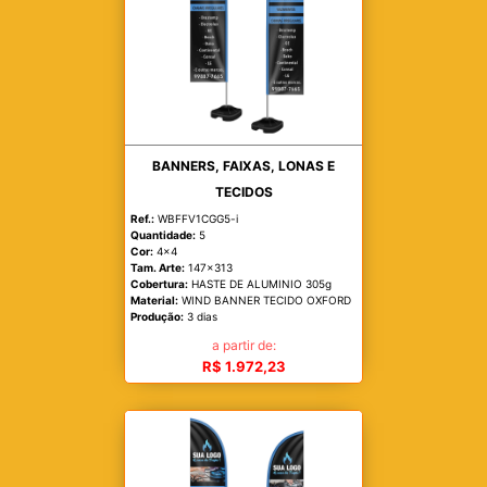
BANNERS, FAIXAS, LONAS E
TECIDOS
Ref.:
WBFFV1CGG5-i
Quantidade:
5
Cor:
4x4
Tam. Arte:
147x313
Cobertura:
HASTE DE ALUMINIO 305g
Material:
WIND BANNER TECIDO OXFORD
Produção:
3 dias
a partir de:
R$ 1.972,23