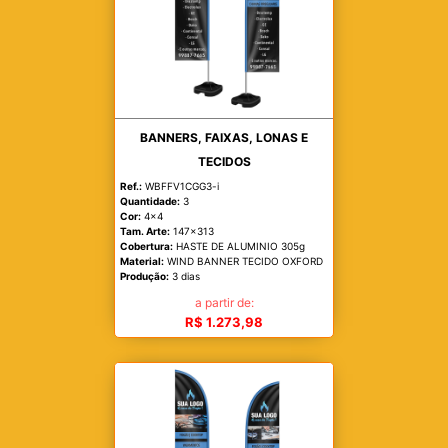
BANNERS, FAIXAS, LONAS E
TECIDOS
Ref.:
WBFFV1CGG3-i
Quantidade:
3
Cor:
4x4
Tam. Arte:
147x313
Cobertura:
HASTE DE ALUMINIO 305g
Material:
WIND BANNER TECIDO OXFORD
Produção:
3 dias
a partir de:
R$ 1.273,98