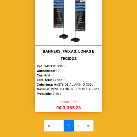
BANNERS, FAIXAS, LONAS E
TECIDOS
Ref.:
WBFFV1GG10-i
Quantidade:
10
Cor:
4x4
Tam. Arte:
147x313
Cobertura:
HASTE DE ALUMINIO 305g
Material:
WIND BANNER TECIDO OXFORD
Produção:
3 dias
a partir de:
R$ 3.365,23
«
‹
1
›
»