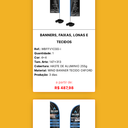
BANNERS, FAIXAS, LONAS E
TECIDOS
Ref.:
WBFFV1CGG-i
Quantidade:
1
Cor:
4x4
Tam. Arte:
147x313
Cobertura:
HASTE DE ALUMINIO 255g
Material:
WIND BANNER TECIDO OXFORD
Produção:
3 dias
a partir de:
R$ 487,98