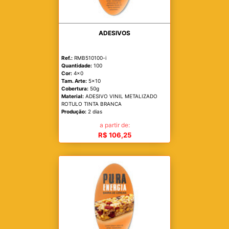
ADESIVOS
Ref.:
RMB510100-i
Quantidade:
100
Cor:
4x0
Tam. Arte:
5x10
Cobertura:
50g
Material:
ADESIVO VINIL METALIZADO
ROTULO TINTA BRANCA
Produção:
2 dias
a partir de:
R$ 106,25