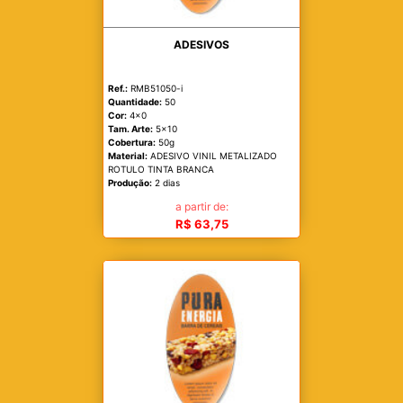
ADESIVOS
Ref.:
RMB51050-i
Quantidade:
50
Cor:
4x0
Tam. Arte:
5x10
Cobertura:
50g
Material:
ADESIVO VINIL METALIZADO
ROTULO TINTA BRANCA
Produção:
2 dias
a partir de:
R$ 63,75