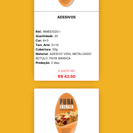
ADESIVOS
Ref.:
RMB51020-i
Quantidade:
20
Cor:
4x0
Tam. Arte:
5x10
Cobertura:
50g
Material:
ADESIVO VINIL METALIZADO
ROTULO TINTA BRANCA
Produção:
2 dias
a partir de:
R$ 42,50