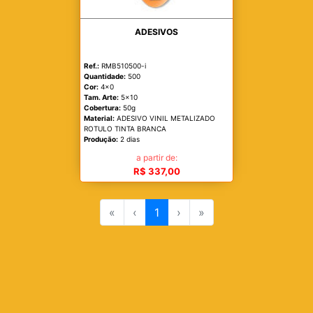
ADESIVOS
Ref.:
RMB510500-i
Quantidade:
500
Cor:
4x0
Tam. Arte:
5x10
Cobertura:
50g
Material:
ADESIVO VINIL METALIZADO
ROTULO TINTA BRANCA
Produção:
2 dias
a partir de:
R$ 337,00
«
‹
1
›
»