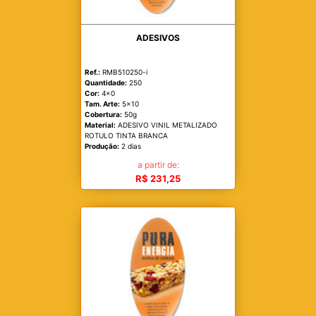
ADESIVOS
Ref.:
RMB510250-i
Quantidade:
250
Cor:
4x0
Tam. Arte:
5x10
Cobertura:
50g
Material:
ADESIVO VINIL METALIZADO
ROTULO TINTA BRANCA
Produção:
2 dias
a partir de:
R$ 231,25