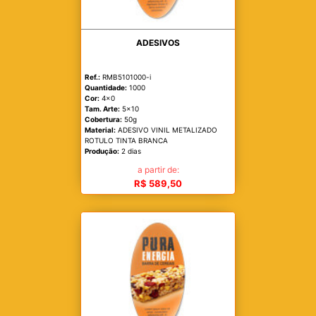
ADESIVOS
Ref.:
RMB5101000-i
Quantidade:
1000
Cor:
4x0
Tam. Arte:
5x10
Cobertura:
50g
Material:
ADESIVO VINIL METALIZADO
ROTULO TINTA BRANCA
Produção:
2 dias
a partir de:
R$ 589,50