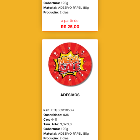
Cobertura:
120g
Material:
ADESIVO PAPEL 80g
Produção:
2 dias
a partir de:
R$ 25,00
ADESIVOS
Ref.:
ETQ3CM1053-i
Quantidade:
936
Cor:
4x0
Tam. Arte:
3,3x3,3
Cobertura:
120g
Material:
ADESIVO PAPEL 80g
Produção:
2 dias