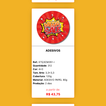
ADESIVOS
Ref.:
ETQ3CM351-i
Quantidade:
312
Cor:
4x0
Tam. Arte:
3,3x3,3
Cobertura:
120g
Material:
ADESIVO PAPEL 80g
Produção:
2 dias
a partir de:
R$ 43,75