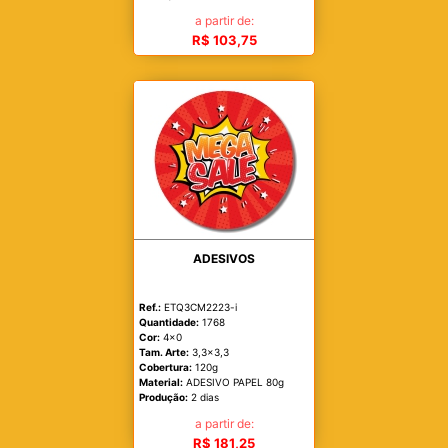
a partir de:
R$ 103,75
ADESIVOS
Ref.:
ETQ3CM2223-i
Quantidade:
1768
Cor:
4x0
Tam. Arte:
3,3x3,3
Cobertura:
120g
Material:
ADESIVO PAPEL 80g
Produção:
2 dias
a partir de:
R$ 181,25