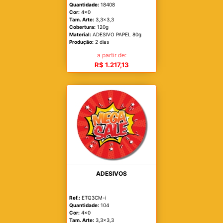
Quantidade:
18408
Cor:
4x0
Tam. Arte:
3,3x3,3
Cobertura:
120g
Material:
ADESIVO PAPEL 80g
Produção:
2 dias
a partir de:
R$ 1.217,13
ADESIVOS
Ref.:
ETQ3CM-i
Quantidade:
104
Cor:
4x0
Tam. Arte:
3,3x3,3