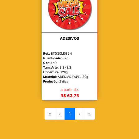
ADESIVOS
Ref.:
ETQ3CM585-i
Quantidade:
520
Cor:
4x0
Tam. Arte:
3,3x3,3
Cobertura:
120g
Material:
ADESIVO PAPEL 80g
Produção:
2 dias
a partir de:
R$ 63,75
«
‹
1
›
»