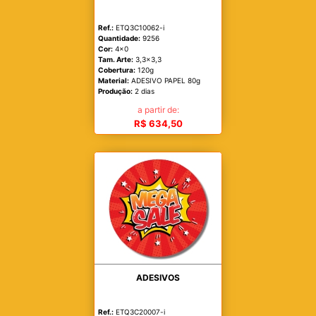
Ref.:
ETQ3C10062-i
Quantidade:
9256
Cor:
4x0
Tam. Arte:
3,3x3,3
Cobertura:
120g
Material:
ADESIVO PAPEL 80g
Produção:
2 dias
a partir de:
R$ 634,50
ADESIVOS
Ref.:
ETQ3C20007-i