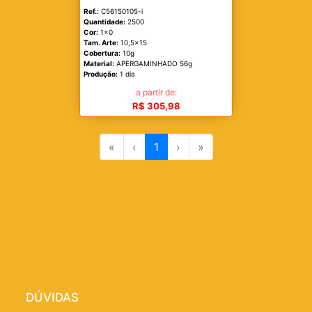
Ref.:
C56150105-i
Quantidade:
2500
Cor:
1x0
Tam. Arte:
10,5x15
Cobertura:
10g
Material:
APERGAMINHADO 56g
Produção:
1 dia
a partir de:
R$ 305,98
«
‹
1
›
»
DÚVIDAS