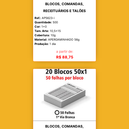
BLOCOS, COMANDAS,
RECEITUÁRIOS E TALÕES
Ref.:
AP5623-i
Quantidade:
500
Cor:
1x0
Tam. Arte:
10,5x15
Cobertura:
10g
Material:
APERGAMINHADO 56g
Produção:
1 dia
a partir de:
R$ 88,75
BLOCOS, COMANDAS,