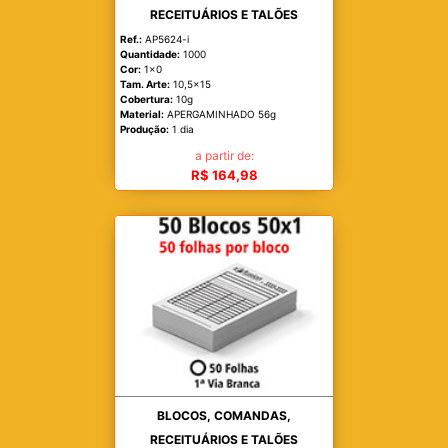
RECEITUÁRIOS E TALÕES
Ref.:
AP5624-i
Quantidade:
1000
Cor:
1x0
Tam. Arte:
10,5x15
Cobertura:
10g
Material:
APERGAMINHADO 56g
Produção:
1 dia
a partir de:
R$ 164,98
BLOCOS, COMANDAS,
RECEITUÁRIOS E TALÕES