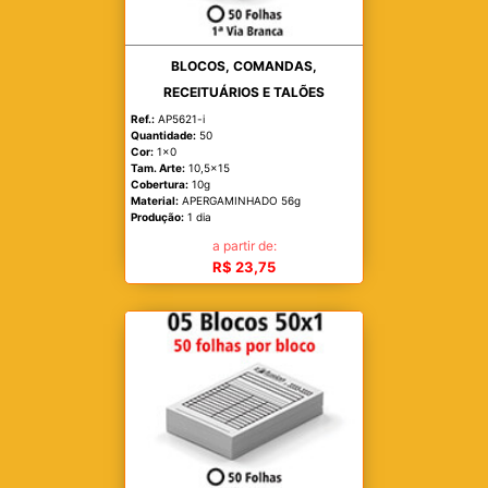
BLOCOS, COMANDAS,
RECEITUÁRIOS E TALÕES
Ref.:
AP5621-i
Quantidade:
50
Cor:
1x0
Tam. Arte:
10,5x15
Cobertura:
10g
Material:
APERGAMINHADO 56g
Produção:
1 dia
a partir de:
R$ 23,75