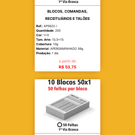
BLOCOS, COMANDAS,
RECEITUÁRIOS E TALÕES
Ref.:
AP5622-i
Quantidade:
250
Cor:
1x0
Tam. Arte:
10,5x15
Cobertura:
10g
Material:
APERGAMINHADO 56g
Produção:
1 dia
a partir de:
R$ 53,75