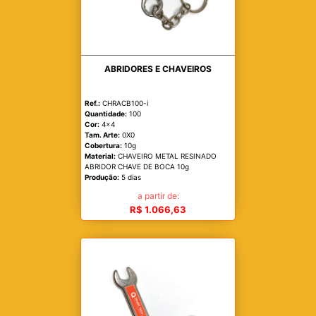
ABRIDORES E CHAVEIROS
Ref.:
CHRACB100-i
Quantidade:
100
Cor:
4x4
Tam. Arte:
0X0
Cobertura:
10g
Material:
CHAVEIRO METAL RESINADO
ABRIDOR CHAVE DE BOCA 10g
Produção:
5 dias
a partir de:
R$ 1.066,63