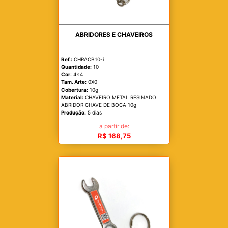
ABRIDORES E CHAVEIROS
Ref.:
CHRACB10-i
Quantidade:
10
Cor:
4x4
Tam. Arte:
0X0
Cobertura:
10g
Material:
CHAVEIRO METAL RESINADO
ABRIDOR CHAVE DE BOCA 10g
Produção:
5 dias
a partir de:
R$ 168,75