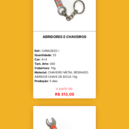
ABRIDORES E CHAVEIROS
Ref.:
CHRACB25-i
Quantidade:
25
Cor:
4x4
Tam. Arte:
0X0
Cobertura:
10g
Material:
CHAVEIRO METAL RESINADO
ABRIDOR CHAVE DE BOCA 10g
Produção:
5 dias
a partir de:
R$ 313,00