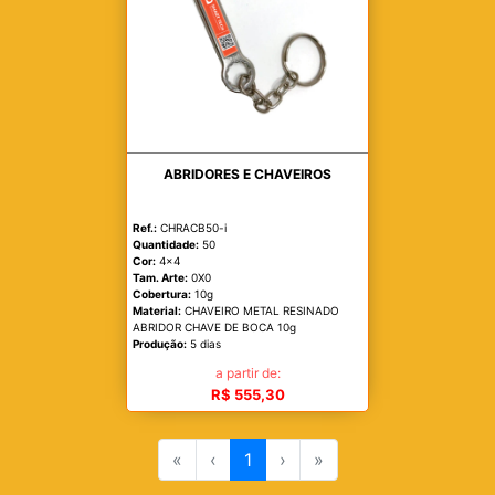
ABRIDORES E CHAVEIROS
Ref.:
CHRACB50-i
Quantidade:
50
Cor:
4x4
Tam. Arte:
0X0
Cobertura:
10g
Material:
CHAVEIRO METAL RESINADO
ABRIDOR CHAVE DE BOCA 10g
Produção:
5 dias
a partir de:
R$ 555,30
«
‹
1
›
»