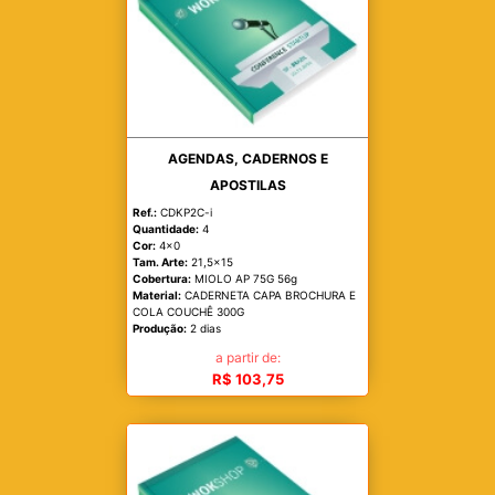
AGENDAS, CADERNOS E
APOSTILAS
Ref.:
CDKP2C-i
Quantidade:
4
Cor:
4x0
Tam. Arte:
21,5x15
Cobertura:
MIOLO AP 75G 56g
Material:
CADERNETA CAPA BROCHURA E
COLA COUCHÊ 300G
Produção:
2 dias
a partir de:
R$ 103,75