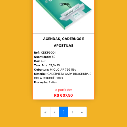
AGENDAS, CADERNOS E
APOSTILAS
Ref.:
CDKP50C-i
Quantidade:
50
Cor:
4x0
Tam. Arte:
21,5x15
Cobertura:
MIOLO AP 75G 56g
Material:
CADERNETA CAPA BROCHURA E
COLA COUCHÊ 300G
Produção:
2 dias
a partir de:
R$ 607,50
«
‹
1
›
»