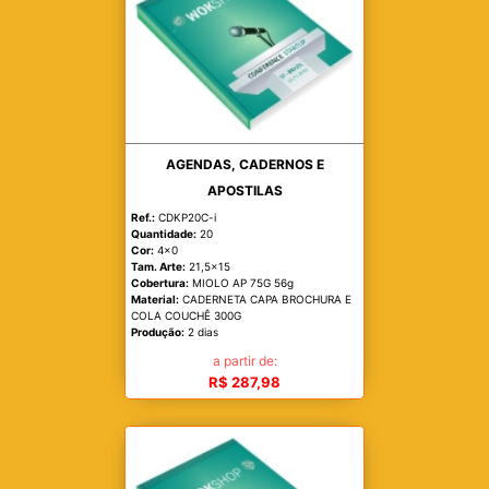
AGENDAS, CADERNOS E
APOSTILAS
Ref.:
CDKP20C-i
Quantidade:
20
Cor:
4x0
Tam. Arte:
21,5x15
Cobertura:
MIOLO AP 75G 56g
Material:
CADERNETA CAPA BROCHURA E
COLA COUCHÊ 300G
Produção:
2 dias
a partir de:
R$ 287,98