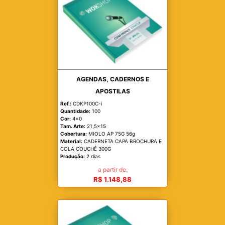
AGENDAS, CADERNOS E
APOSTILAS
Ref.:
CDKP100C-i
Quantidade:
100
Cor:
4x0
Tam. Arte:
21,5x15
Cobertura:
MIOLO AP 75G 56g
Material:
CADERNETA CAPA BROCHURA E
COLA COUCHÊ 300G
Produção:
2 dias
a partir de:
R$ 1.148,88