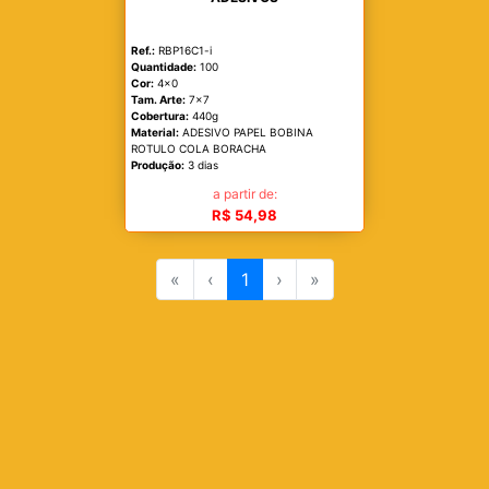
Ref.:
RBP16C1-i
Quantidade:
100
Cor:
4x0
Tam. Arte:
7x7
Cobertura:
440g
Material:
ADESIVO PAPEL BOBINA
ROTULO COLA BORACHA
Produção:
3 dias
a partir de:
R$ 54,98
«
‹
1
›
»