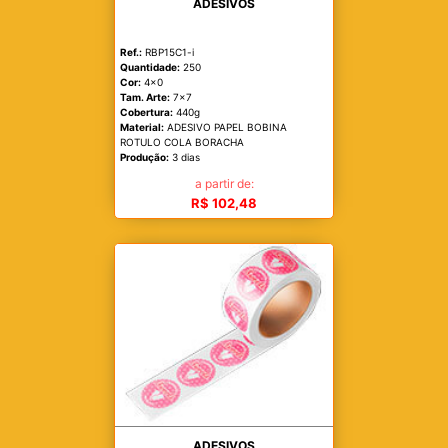
ADESIVOS
Ref.:
RBP15C1-i
Quantidade:
250
Cor:
4x0
Tam. Arte:
7x7
Cobertura:
440g
Material:
ADESIVO PAPEL BOBINA
ROTULO COLA BORACHA
Produção:
3 dias
a partir de:
R$ 102,48
ADESIVOS