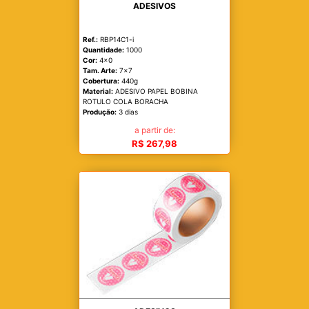
ADESIVOS
Ref.:
RBP14C1-i
Quantidade:
1000
Cor:
4x0
Tam. Arte:
7x7
Cobertura:
440g
Material:
ADESIVO PAPEL BOBINA
ROTULO COLA BORACHA
Produção:
3 dias
a partir de:
R$ 267,98