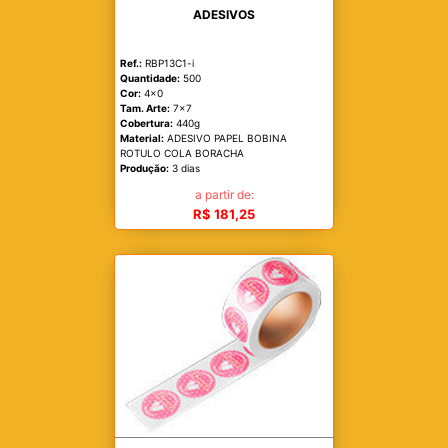
ADESIVOS
Ref.:
RBP13C1-i
Quantidade:
500
Cor:
4x0
Tam. Arte:
7x7
Cobertura:
440g
Material:
ADESIVO PAPEL BOBINA
ROTULO COLA BORACHA
Produção:
3 dias
a partir de:
R$ 181,25