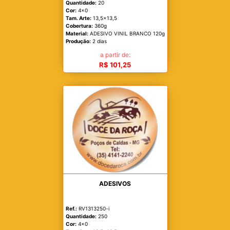
Quantidade:
20
Cor:
4x0
Tam. Arte:
13,5x13,5
Cobertura:
360g
Material:
ADESIVO VINIL BRANCO 120g
Produção:
2 dias
a partir de:
R$ 101,25
ADESIVOS
Ref.:
RV1313250-i
Quantidade:
250
Cor:
4x0