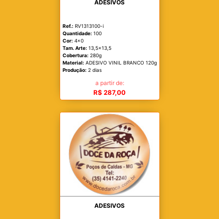
ADESIVOS
Ref.:
RV1313100-i
Quantidade:
100
Cor:
4x0
Tam. Arte:
13,5x13,5
Cobertura:
280g
Material:
ADESIVO VINIL BRANCO 120g
Produção:
2 dias
a partir de:
R$ 287,00
ADESIVOS