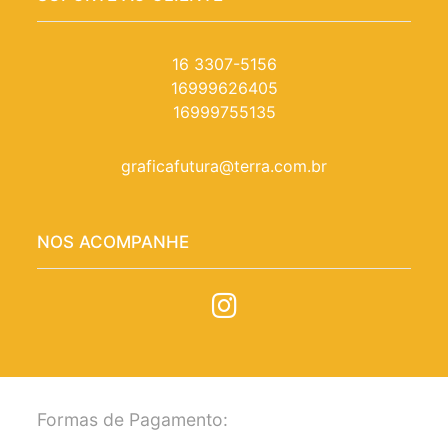
16 3307-5156
16999626405
16999755135
graficafutura@terra.com.br
NOS ACOMPANHE
Formas de Pagamento: