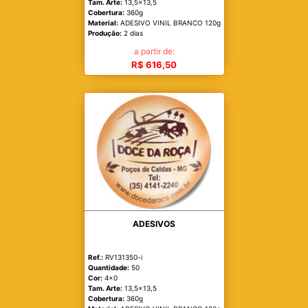
Tam. Arte:
13,5x13,5
Cobertura:
360g
Material:
ADESIVO VINIL BRANCO 120g
Produção:
2 dias
a partir de:
R$ 616,50
ADESIVOS
Ref.:
RV131350-i
Quantidade:
50
Cor:
4x0
Tam. Arte:
13,5x13,5
Cobertura:
360g