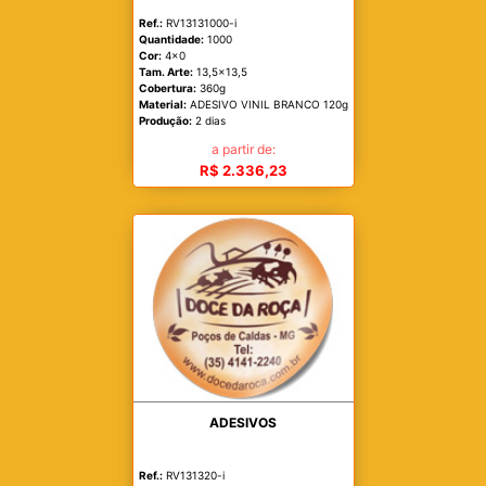
Ref.:
RV13131000-i
Quantidade:
1000
Cor:
4x0
Tam. Arte:
13,5x13,5
Cobertura:
360g
Material:
ADESIVO VINIL BRANCO 120g
Produção:
2 dias
a partir de:
R$ 2.336,23
ADESIVOS
Ref.:
RV131320-i