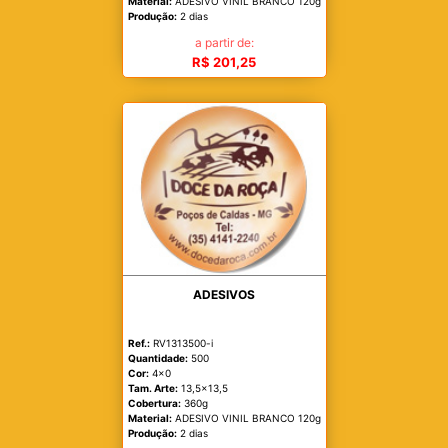
Material:
ADESIVO VINIL BRANCO 120g
Produção:
2 dias
a partir de:
R$ 201,25
ADESIVOS
Ref.:
RV1313500-i
Quantidade:
500
Cor:
4x0
Tam. Arte:
13,5x13,5
Cobertura:
360g
Material:
ADESIVO VINIL BRANCO 120g
Produção:
2 dias