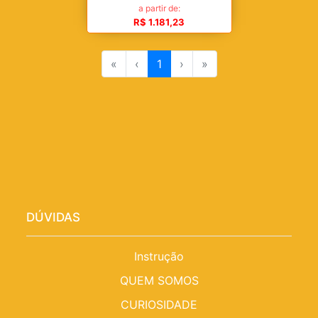
a partir de:
R$ 1.181,23
«
‹
1
›
»
DÚVIDAS
Instrução
QUEM SOMOS
CURIOSIDADE