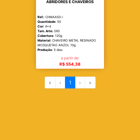
ABRIDORES E CHAVEIROS
Ref.:
CHMAA50-i
Quantidade:
50
Cor:
4x4
Tam. Arte:
0X0
Cobertura:
120g
Material:
CHAVEIRO METAL RESINADO
MOSQUETAO ANZOL 10g
Produção:
5 dias
a partir de:
R$ 554,38
«
‹
1
›
»