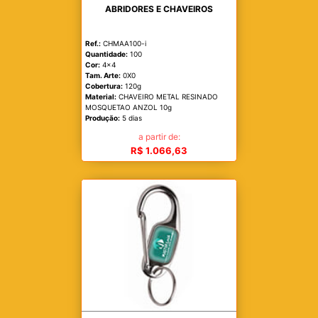
ABRIDORES E CHAVEIROS
Ref.:
CHMAA100-i
Quantidade:
100
Cor:
4x4
Tam. Arte:
0X0
Cobertura:
120g
Material:
CHAVEIRO METAL RESINADO
MOSQUETAO ANZOL 10g
Produção:
5 dias
a partir de:
R$ 1.066,63