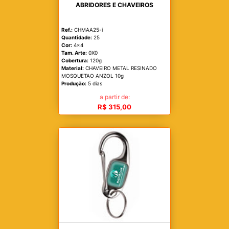
ABRIDORES E CHAVEIROS
Ref.:
CHMAA25-i
Quantidade:
25
Cor:
4x4
Tam. Arte:
0X0
Cobertura:
120g
Material:
CHAVEIRO METAL RESINADO
MOSQUETAO ANZOL 10g
Produção:
5 dias
a partir de:
R$ 315,00