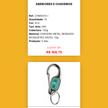
ABRIDORES E CHAVEIROS
Ref.:
CHMAA10-i
Quantidade:
10
Cor:
4x4
Tam. Arte:
0X0
Cobertura:
120g
Material:
CHAVEIRO METAL RESINADO
MOSQUETAO ANZOL 10g
Produção:
5 dias
a partir de:
R$ 168,75