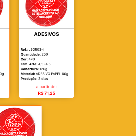
ADESIVOS
Ref.:
LSGR03-i
Quantidade:
250
Cor:
4x0
Tam. Arte:
4,5x4,5
Cobertura:
120g
80g
Material:
ADESIVO PAPEL 80g
Produção:
2 dias
a partir de:
R$ 71,25