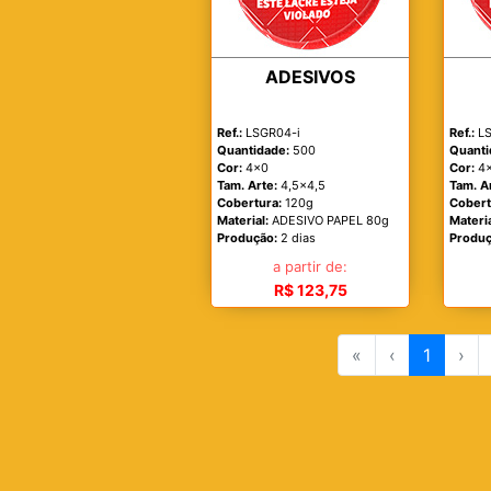
ADESIVOS
Ref.:
LSGR04-i
Ref.:
LS
Quantidade:
500
Quanti
Cor:
4x0
Cor:
4
Tam. Arte:
4,5x4,5
Tam. A
Cobertura:
120g
Cobert
Material:
ADESIVO PAPEL 80g
Materia
Produção:
2 dias
Produç
a partir de:
R$ 123,75
«
‹
1
›