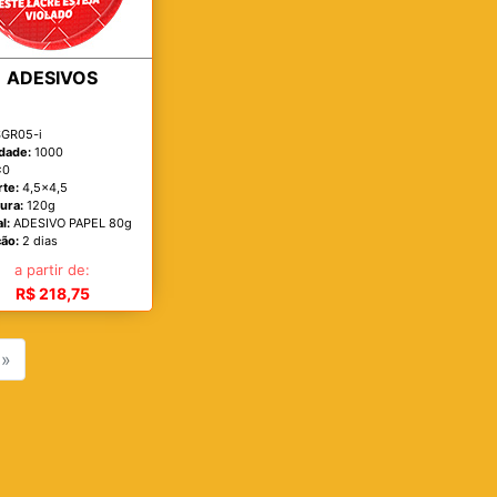
ADESIVOS
GR05-i
dade:
1000
x0
rte:
4,5x4,5
ura:
120g
l:
ADESIVO PAPEL 80g
ão:
2 dias
a partir de:
R$ 218,75
»