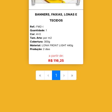
BANNERS, FAIXAS, LONAS E
TECIDOS
Ref.:
FM2-i
Quantidade:
1
Cor:
4x0
Tam. Arte:
por m2
Cobertura:
300g
Material:
LONA FRONT LIGHT 440g
Produção:
2 dias
a partir de:
R$ 116,25
«
‹
1
›
»