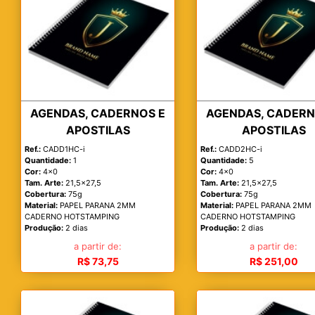
AGENDAS, CADERNOS E
AGENDAS, CADERN
APOSTILAS
APOSTILAS
Ref.:
CADD1HC-i
Ref.:
CADD2HC-i
Quantidade:
1
Quantidade:
5
Cor:
4x0
Cor:
4x0
Tam. Arte:
21,5x27,5
Tam. Arte:
21,5x27,5
Cobertura:
75g
Cobertura:
75g
Material:
PAPEL PARANA 2MM
Material:
PAPEL PARANA 2MM
CADERNO HOTSTAMPING
CADERNO HOTSTAMPING
Produção:
2 dias
Produção:
2 dias
a partir de:
a partir de:
R$ 73,75
R$ 251,00