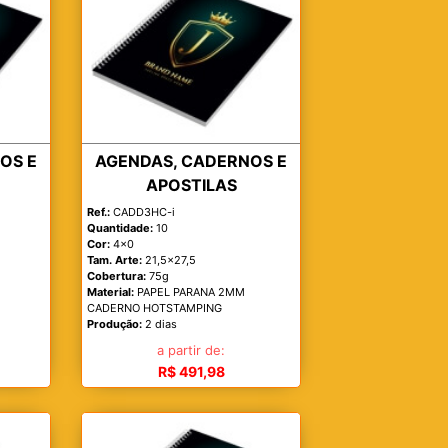
OS E
AGENDAS, CADERNOS E
APOSTILAS
Ref.:
CADD3HC-i
Quantidade:
10
Cor:
4x0
Tam. Arte:
21,5x27,5
Cobertura:
75g
Material:
PAPEL PARANA 2MM
CADERNO HOTSTAMPING
Produção:
2 dias
a partir de:
R$ 491,98