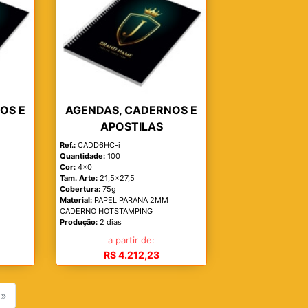
OS E
AGENDAS, CADERNOS E
APOSTILAS
Ref.:
CADD6HC-i
Quantidade:
100
Cor:
4x0
Tam. Arte:
21,5x27,5
Cobertura:
75g
Material:
PAPEL PARANA 2MM
CADERNO HOTSTAMPING
Produção:
2 dias
a partir de:
R$ 4.212,23
»