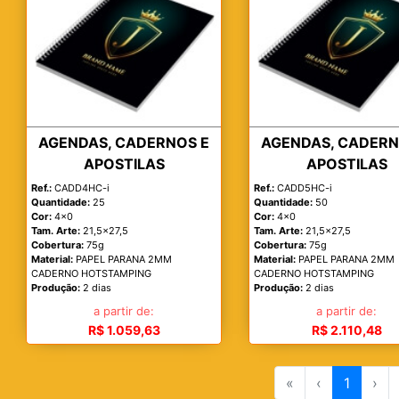
AGENDAS, CADERNOS E
AGENDAS, CADERN
APOSTILAS
APOSTILAS
Ref.:
CADD4HC-i
Ref.:
CADD5HC-i
Quantidade:
25
Quantidade:
50
Cor:
4x0
Cor:
4x0
Tam. Arte:
21,5x27,5
Tam. Arte:
21,5x27,5
Cobertura:
75g
Cobertura:
75g
Material:
PAPEL PARANA 2MM
Material:
PAPEL PARANA 2MM
CADERNO HOTSTAMPING
CADERNO HOTSTAMPING
Produção:
2 dias
Produção:
2 dias
a partir de:
a partir de:
R$ 1.059,63
R$ 2.110,48
«
‹
1
›