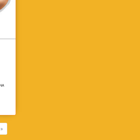
INA
»