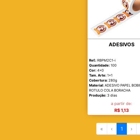
ADESIVOS
Ref.:
RBPM2C1-i
Quantidade:
100
Cor:
4x0
Tam. Arte:
1x1
Cobertura:
280g
Material:
ADESIVO PAPEL BOB
ROTULO COLA BORACHA
Produção:
3 dias
a partir de:
R$ 1,13
«
‹
1
›