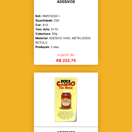
ADESIVOS
Ref.:
RM510250-i
Quantidade:
250
Cor:
4x0
Tam. Arte:
5x10
Cobertura:
50g
Material:
ADESIVO VINIL METALIZADO
ROTULO
Produção:
2 dias
a partir de:
R$ 223,75