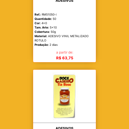
ADESIVOS
Ref.:
RM51050-i
Quantidade:
50
Cor:
4x0
Tam. Arte:
5x10
Cobertura:
50g
Material:
ADESIVO VINIL METALIZADO
ROTULO
Produção:
2 dias
a partir de:
R$ 63,75
ADESIVOS