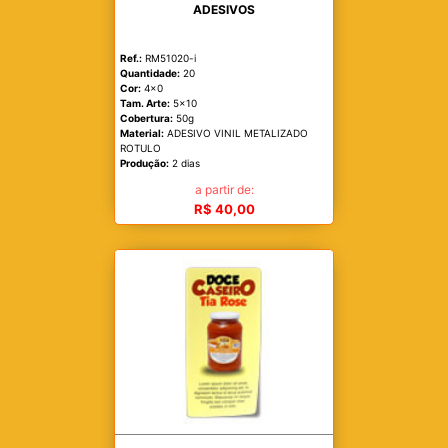
ADESIVOS
Ref.:
RM51020-i
Quantidade:
20
Cor:
4x0
Tam. Arte:
5x10
Cobertura:
50g
Material:
ADESIVO VINIL METALIZADO
ROTULO
Produção:
2 dias
a partir de:
R$ 40,00