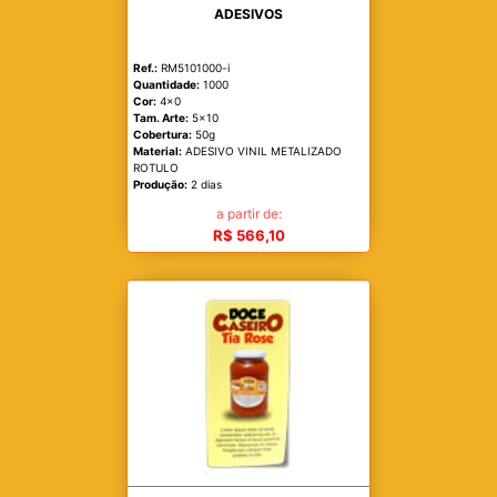
ADESIVOS
Ref.:
RM5101000-i
Quantidade:
1000
Cor:
4x0
Tam. Arte:
5x10
Cobertura:
50g
Material:
ADESIVO VINIL METALIZADO
ROTULO
Produção:
2 dias
a partir de:
R$ 566,10