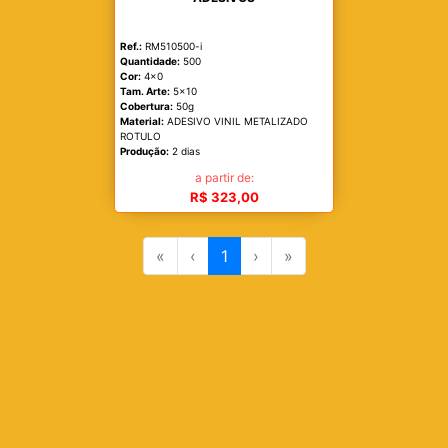
Ref.:
RM510500-i
Quantidade:
500
Cor:
4x0
Tam. Arte:
5x10
Cobertura:
50g
Material:
ADESIVO VINIL METALIZADO
ROTULO
Produção:
2 dias
a partir de:
R$ 323,00
«
‹
1
›
»