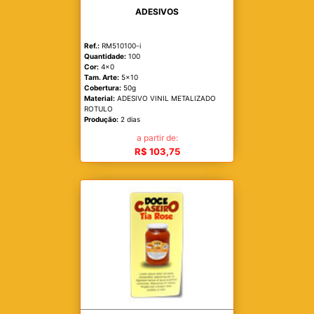
ADESIVOS
Ref.:
RM510100-i
Quantidade:
100
Cor:
4x0
Tam. Arte:
5x10
Cobertura:
50g
Material:
ADESIVO VINIL METALIZADO
ROTULO
Produção:
2 dias
a partir de:
R$ 103,75