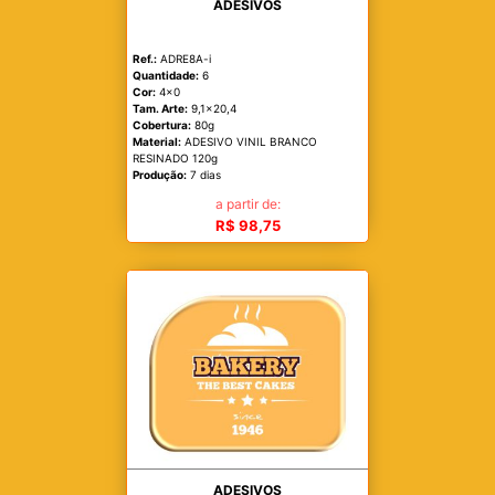
ADESIVOS
Ref.:
ADRE8A-i
Quantidade:
6
Cor:
4x0
Tam. Arte:
9,1x20,4
Cobertura:
80g
Material:
ADESIVO VINIL BRANCO
RESINADO 120g
Produção:
7 dias
a partir de:
R$ 98,75
ADESIVOS