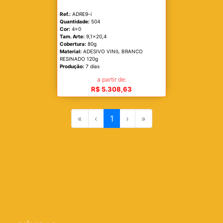
Ref.:
ADRE9-i
Quantidade:
504
Cor:
4x0
Tam. Arte:
9,1x20,4
Cobertura:
80g
Material:
ADESIVO VINIL BRANCO
RESINADO 120g
Produção:
7 dias
a partir de:
R$ 5.308,63
«
‹
1
›
»