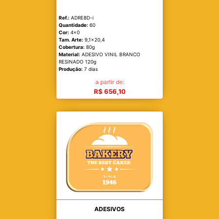
Ref.:
ADRE8D-i
Quantidade:
60
Cor:
4x0
Tam. Arte:
9,1x20,4
Cobertura:
80g
Material:
ADESIVO VINIL BRANCO
RESINADO 120g
Produção:
7 dias
a partir de:
R$ 656,10
ADESIVOS