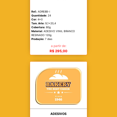
Ref.:
ADRE8B-i
Quantidade:
24
Cor:
4x0
Tam. Arte:
9,1x20,4
Cobertura:
80g
Material:
ADESIVO VINIL BRANCO
RESINADO 120g
Produção:
7 dias
a partir de:
R$ 295,00
ADESIVOS