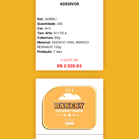
ADESIVOS
Ref.:
ADRE8-i
Quantidade:
240
Cor:
4x0
Tam. Arte:
9,1x20,4
Cobertura:
80g
Material:
ADESIVO VINIL BRANCO
RESINADO 120g
Produção:
7 dias
a partir de:
R$ 2.529,63