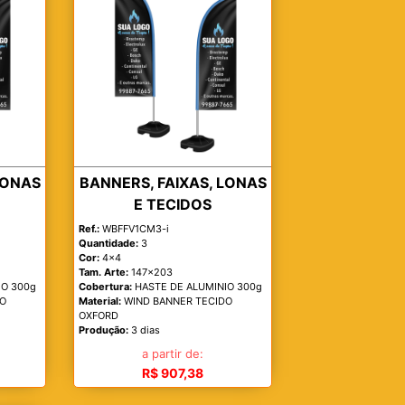
LONAS
BANNERS, FAIXAS, LONAS
E TECIDOS
Ref.:
WBFFV1CM3-i
Quantidade:
3
Cor:
4x4
Tam. Arte:
147x203
IO 300g
Cobertura:
HASTE DE ALUMINIO 300g
DO
Material:
WIND BANNER TECIDO
OXFORD
Produção:
3 dias
a partir de:
R$ 907,38