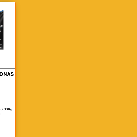
LONAS
IO 300g
DO