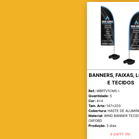
BANNERS, FAIXAS, 
E TECIDOS
Ref.:
WBFFV1CM5-i
Quantidade:
5
Cor:
4x4
Tam. Arte:
147x203
Cobertura:
HASTE DE ALUMIN
Material:
WIND BANNER TECI
OXFORD
Produção:
3 dias
a partir de: