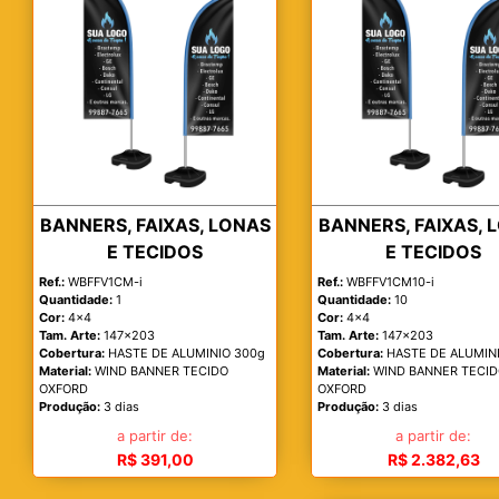
BANNERS, FAIXAS, LONAS
BANNERS, FAIXAS, 
E TECIDOS
E TECIDOS
Ref.:
WBFFV1CM-i
Ref.:
WBFFV1CM10-i
Quantidade:
1
Quantidade:
10
Cor:
4x4
Cor:
4x4
Tam. Arte:
147x203
Tam. Arte:
147x203
Cobertura:
HASTE DE ALUMINIO 300g
Cobertura:
HASTE DE ALUMIN
Material:
WIND BANNER TECIDO
Material:
WIND BANNER TECI
OXFORD
OXFORD
Produção:
3 dias
Produção:
3 dias
a partir de:
a partir de:
R$ 391,00
R$ 2.382,63