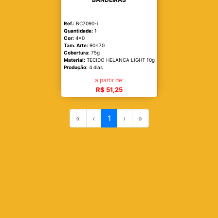
Ref.:
BC7090-i
Quantidade:
1
Cor:
4x0
Tam. Arte:
90x70
Cobertura:
75g
Material:
TECIDO HELANCA LIGHT 10g
Produção:
4 dias
a partir de:
R$ 51,25
«
‹
1
›
»