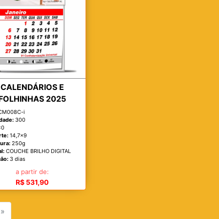
CALENDÁRIOS E
FOLHINHAS 2025
M008C-i
dade:
300
x0
rte:
14,7x9
ura:
250g
l:
COUCHE BRILHO DIGITAL
ão:
3 dias
a partir de:
R$ 531,90
»