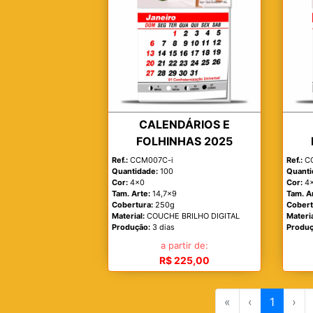
CALENDÁRIOS E
FOLHINHAS 2025
Ref.:
CCM007C-i
Ref.:
CC
Quantidade:
100
Quanti
Cor:
4x0
Cor:
4
Tam. Arte:
14,7x9
Tam. A
Cobertura:
250g
Cobert
Material:
COUCHE BRILHO DIGITAL
Materia
Produção:
3 dias
Produç
a partir de:
R$ 225,00
«
‹
1
›