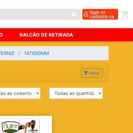
login
ou
cadastre-se
O
BALCÃO DE RETIRADA
VERNIZ
147X90MM
Filtrar