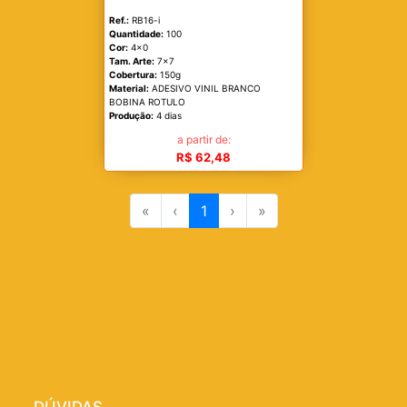
Ref.:
RB16-i
Quantidade:
100
Cor:
4x0
Tam. Arte:
7x7
Cobertura:
150g
Material:
ADESIVO VINIL BRANCO
BOBINA ROTULO
Produção:
4 dias
a partir de:
R$ 62,48
«
‹
1
›
»
DÚVIDAS