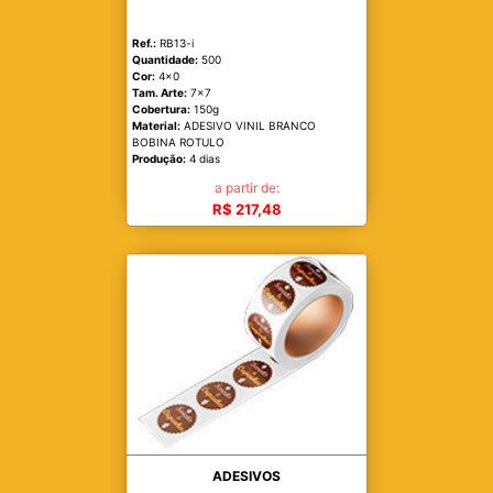
Ref.:
RB13-i
Quantidade:
500
Cor:
4x0
Tam. Arte:
7x7
Cobertura:
150g
Material:
ADESIVO VINIL BRANCO
BOBINA ROTULO
Produção:
4 dias
a partir de:
R$ 217,48
ADESIVOS