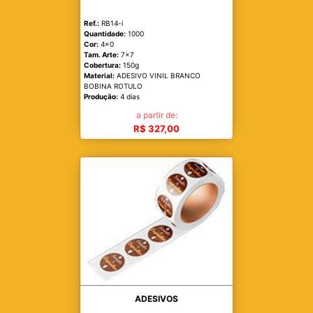
Ref.:
RB14-i
Quantidade:
1000
Cor:
4x0
Tam. Arte:
7x7
Cobertura:
150g
Material:
ADESIVO VINIL BRANCO
BOBINA ROTULO
Produção:
4 dias
a partir de:
R$ 327,00
ADESIVOS