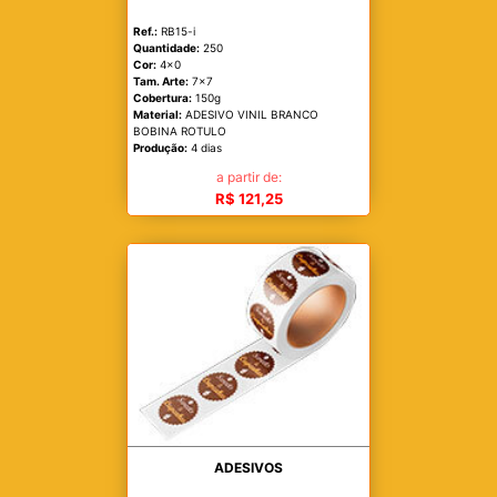
Ref.:
RB15-i
Quantidade:
250
Cor:
4x0
Tam. Arte:
7x7
Cobertura:
150g
Material:
ADESIVO VINIL BRANCO
BOBINA ROTULO
Produção:
4 dias
a partir de:
R$ 121,25
ADESIVOS