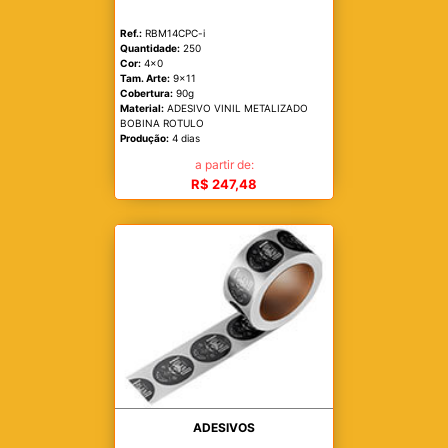
Ref.:
RBM14CPC-i
Quantidade:
250
Cor:
4x0
Tam. Arte:
9x11
Cobertura:
90g
Material:
ADESIVO VINIL METALIZADO
BOBINA ROTULO
Produção:
4 dias
a partir de:
R$ 247,48
ADESIVOS