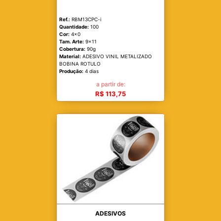
Ref.:
RBM13CPC-i
Quantidade:
100
Cor:
4x0
Tam. Arte:
9x11
Cobertura:
90g
Material:
ADESIVO VINIL METALIZADO
BOBINA ROTULO
Produção:
4 dias
a partir de:
R$ 113,75
ADESIVOS