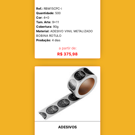
Ref.:
RBM15CPC-i
Quantidade:
500
Cor:
4x0
Tam. Arte:
9x11
Cobertura:
90g
Material:
ADESIVO VINIL METALIZADO
BOBINA ROTULO
Produção:
4 dias
a partir de:
R$ 375,98
ADESIVOS