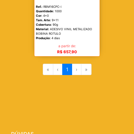
Ref.:
RBM16CPC-i
Quantidade:
1000
Cor:
4x0
Tam. Arte:
9x11
Cobertura:
90g
Material:
ADESIVO VINIL METALIZADO
BOBINA ROTULO
Produção:
4 dias
a partir de:
R$ 657,90
«
‹
1
›
»
DÚVIDAS