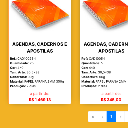
AGENDAS, CADERNOS E
AGENDAS, CADERN
APOSTILAS
APOSTILAS
Ref.:
CAD10025-i
Ref.:
CAD1005-i
Quantidade:
25
Quantidade:
5
Cor:
4x0
Cor:
4x0
Tam. Arte:
30,5x38
Tam. Arte:
30,5x38
Cobertura:
90g
Cobertura:
90g
Material:
PAPEL PARANA 2MM 350g
Material:
PAPEL PARANA 2MM 
Produção:
2 dias
Produção:
2 dias
a partir de:
a partir de:
R$ 1.469,13
R$ 345,00
«
‹
1
›