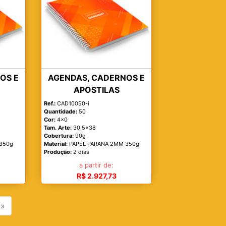
OS E
AGENDAS, CADERNOS E
APOSTILAS
Ref.:
CAD10050-i
Quantidade:
50
Cor:
4x0
Tam. Arte:
30,5x38
Cobertura:
90g
350g
Material:
PAPEL PARANA 2MM 350g
Produção:
2 dias
a partir de:
R$ 2.927,73
»