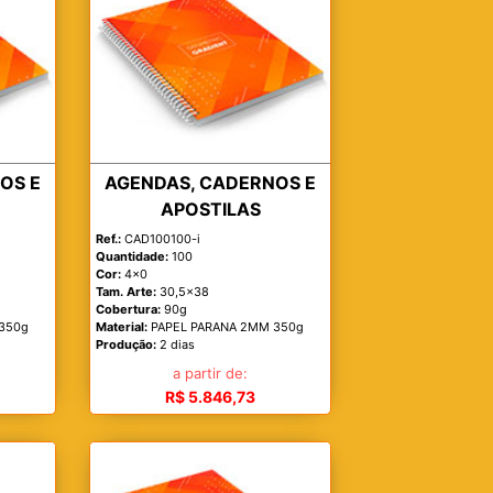
OS E
AGENDAS, CADERNOS E
APOSTILAS
Ref.:
CAD100100-i
Quantidade:
100
Cor:
4x0
Tam. Arte:
30,5x38
Cobertura:
90g
350g
Material:
PAPEL PARANA 2MM 350g
Produção:
2 dias
a partir de:
R$ 5.846,73