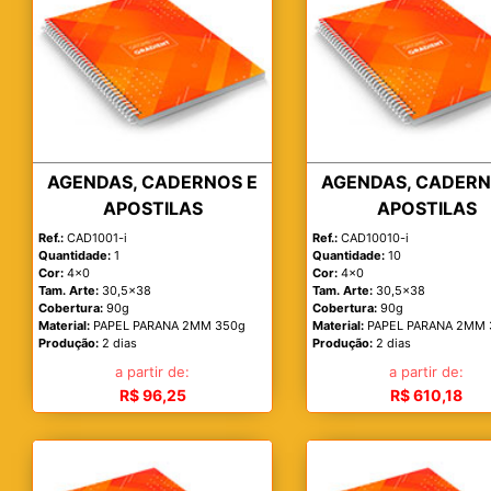
AGENDAS, CADERNOS E
AGENDAS, CADERN
APOSTILAS
APOSTILAS
Ref.:
CAD1001-i
Ref.:
CAD10010-i
Quantidade:
1
Quantidade:
10
Cor:
4x0
Cor:
4x0
Tam. Arte:
30,5x38
Tam. Arte:
30,5x38
Cobertura:
90g
Cobertura:
90g
Material:
PAPEL PARANA 2MM 350g
Material:
PAPEL PARANA 2MM 
Produção:
2 dias
Produção:
2 dias
a partir de:
a partir de:
R$ 96,25
R$ 610,18