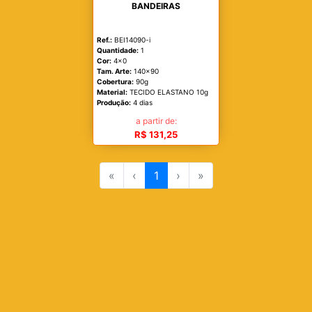
BANDEIRAS
Ref.:
BEI14090-i
Quantidade:
1
Cor:
4x0
Tam. Arte:
140x90
Cobertura:
90g
Material:
TECIDO ELASTANO 10g
Produção:
4 dias
a partir de:
R$ 131,25
«
‹
1
›
»