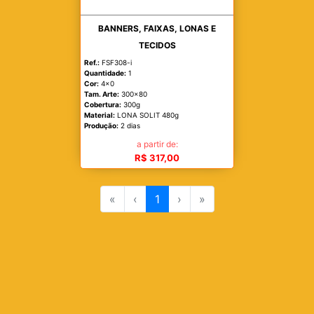
BANNERS, FAIXAS, LONAS E
TECIDOS
Ref.:
FSF308-i
Quantidade:
1
Cor:
4x0
Tam. Arte:
300x80
Cobertura:
300g
Material:
LONA SOLIT 480g
Produção:
2 dias
a partir de:
R$ 317,00
«
‹
1
›
»