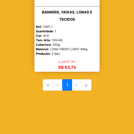
BANNERS, FAIXAS, LONAS E
TECIDOS
Ref.:
F601-i
Quantidade:
1
Cor:
4x0
Tam. Arte:
120x60
Cobertura:
255g
Material:
LONA FRONT LIGHT 440g
Produção:
2 dias
a partir de:
R$ 93,75
«
‹
1
›
»