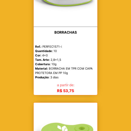
BORRACHAS
Ref.:
PERFEC1571-i
Quantidade:
10
Cor:
4x0
Tam. Arte:
2,8x1,5
Cobertura:
10g
Material:
BORRACHA EM TPR COM CAPA
PROTETORA EM PP 10g
Produção:
3 dias
a partir de:
R$ 53,75