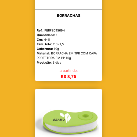
BORRACHAS
Ref.:
PERFEC1569-i
Quantidade:
1
Cor:
4x0
Tam. Arte:
2,8x1,5
Cobertura:
10g
Material:
BORRACHA EM TPR COM CAPA
PROTETORA EM PP 10g
Produção:
3 dias
a partir de:
R$ 8,75