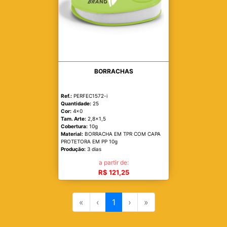
BORRACHAS
Ref.:
PERFEC1572-i
Quantidade:
25
Cor:
4x0
Tam. Arte:
2,8x1,5
Cobertura:
10g
Material:
BORRACHA EM TPR COM CAPA
PROTETORA EM PP 10g
Produção:
3 dias
a partir de:
R$ 121,25
«
‹
1
›
»