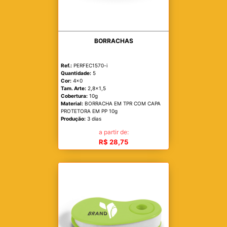
BORRACHAS
Ref.:
PERFEC1570-i
Quantidade:
5
Cor:
4x0
Tam. Arte:
2,8x1,5
Cobertura:
10g
Material:
BORRACHA EM TPR COM CAPA
PROTETORA EM PP 10g
Produção:
3 dias
a partir de:
R$ 28,75