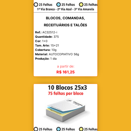
BLOCOS, COMANDAS,
RECEITUÁRIOS E TALÕES
Ref.:
AC32512-i
Quantidade:
375
Cor:
1x0
Tam. Arte:
15x21
Cobertura:
10g
Material:
AUTOCOPIATIVO 56g
Produção:
1 dia
a partir de:
R$ 161,25