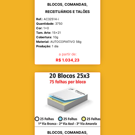
BLOCOS, COMANDAS,
RECEITUÁRIOS E TALÕES
Ref.:
AC32514-i
Quantidade:
3750
Cor:
1x0
Tam. Arte:
15x21
Cobertura:
10g
Material:
AUTOCOPIATIVO 56g
Produção:
1 dia
a partir de:
R$ 1.034,23
BLOCOS, COMANDAS,