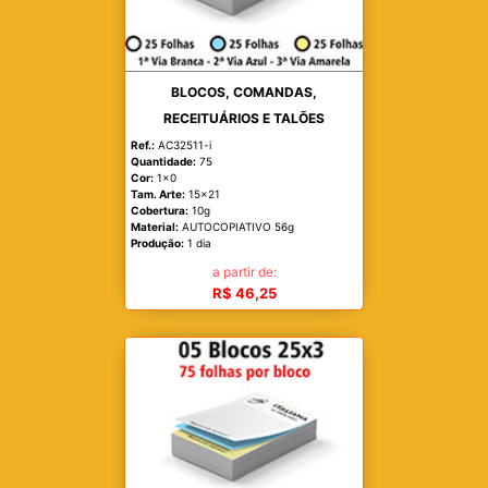
BLOCOS, COMANDAS,
RECEITUÁRIOS E TALÕES
Ref.:
AC32511-i
Quantidade:
75
Cor:
1x0
Tam. Arte:
15x21
Cobertura:
10g
Material:
AUTOCOPIATIVO 56g
Produção:
1 dia
a partir de:
R$ 46,25