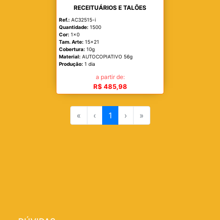
RECEITUÁRIOS E TALÕES
Ref.:
AC32515-i
Quantidade:
1500
Cor:
1x0
Tam. Arte:
15x21
Cobertura:
10g
Material:
AUTOCOPIATIVO 56g
Produção:
1 dia
a partir de:
R$ 485,98
«
‹
1
›
»