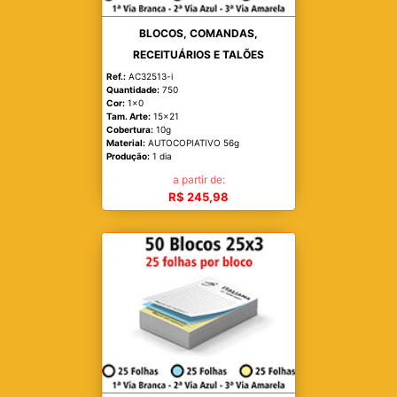
BLOCOS, COMANDAS,
RECEITUÁRIOS E TALÕES
Ref.:
AC32513-i
Quantidade:
750
Cor:
1x0
Tam. Arte:
15x21
Cobertura:
10g
Material:
AUTOCOPIATIVO 56g
Produção:
1 dia
a partir de:
R$ 245,98