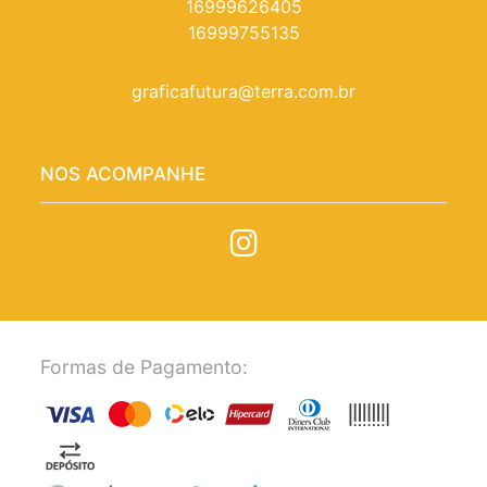
16999626405
16999755135
graficafutura@terra.com.br
NOS ACOMPANHE
Formas de Pagamento: