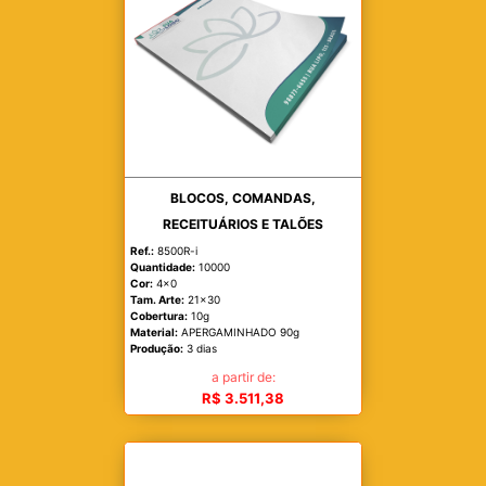
BLOCOS, COMANDAS,
RECEITUÁRIOS E TALÕES
Ref.:
8500R-i
Quantidade:
10000
Cor:
4x0
Tam. Arte:
21x30
Cobertura:
10g
Material:
APERGAMINHADO 90g
Produção:
3 dias
a partir de:
R$ 3.511,38