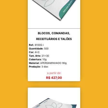
BLOCOS, COMANDAS,
RECEITUÁRIOS E TALÕES
Ref.:
8100S-i
Quantidade:
500
Cor:
4x0
Tam. Arte:
21x30
Cobertura:
10g
Material:
APERGAMINHADO 90g
Produção:
3 dias
a partir de:
R$ 427,00