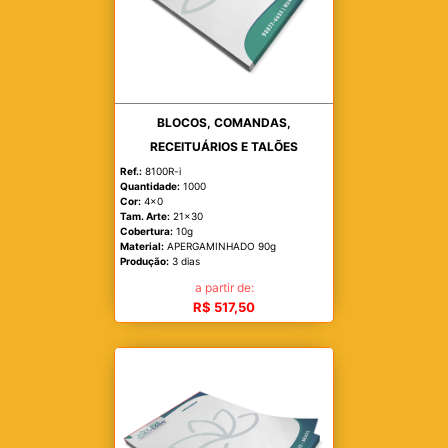
BLOCOS, COMANDAS,
RECEITUÁRIOS E TALÕES
Ref.:
8100R-i
Quantidade:
1000
Cor:
4x0
Tam. Arte:
21x30
Cobertura:
10g
Material:
APERGAMINHADO 90g
Produção:
3 dias
a partir de:
R$ 517,50