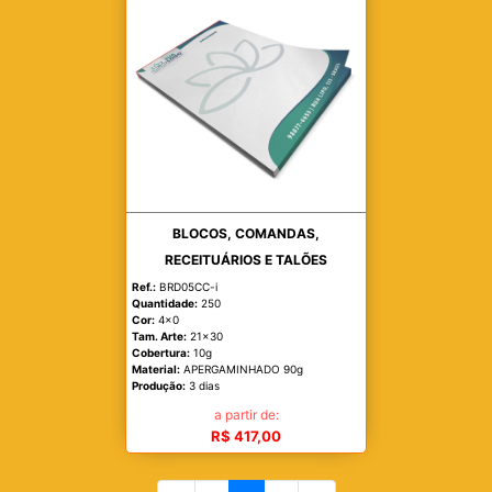
BLOCOS, COMANDAS,
RECEITUÁRIOS E TALÕES
Ref.:
BRD05CC-i
Quantidade:
250
Cor:
4x0
Tam. Arte:
21x30
Cobertura:
10g
Material:
APERGAMINHADO 90g
Produção:
3 dias
a partir de:
R$ 417,00