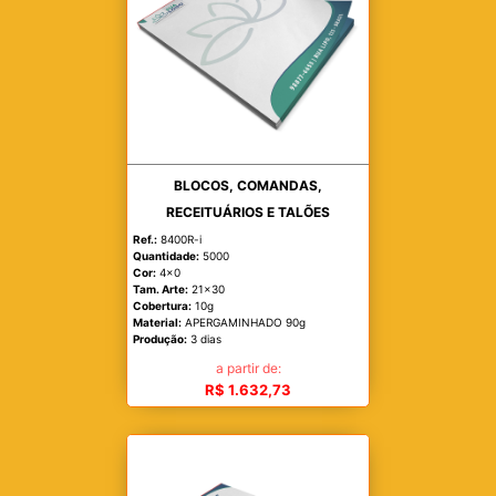
BLOCOS, COMANDAS,
RECEITUÁRIOS E TALÕES
Ref.:
8400R-i
Quantidade:
5000
Cor:
4x0
Tam. Arte:
21x30
Cobertura:
10g
Material:
APERGAMINHADO 90g
Produção:
3 dias
a partir de:
R$ 1.632,73