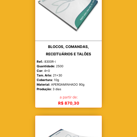
BLOCOS, COMANDAS,
RECEITUÁRIOS E TALÕES
Ref.:
8300R-i
Quantidade:
2500
Cor:
4x0
Tam. Arte:
21x30
Cobertura:
10g
Material:
APERGAMINHADO 90g
Produção:
3 dias
a partir de:
R$ 870,30