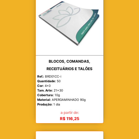
BLOCOS, COMANDAS,
RECEITUÁRIOS E TALÕES
Ref.:
BRD01CC-i
Quantidade:
50
Cor:
4x0
Tam. Arte:
21x30
Cobertura:
10g
Material:
APERGAMINHADO 90g
Produção:
1 dia
a partir de:
R$ 116,25