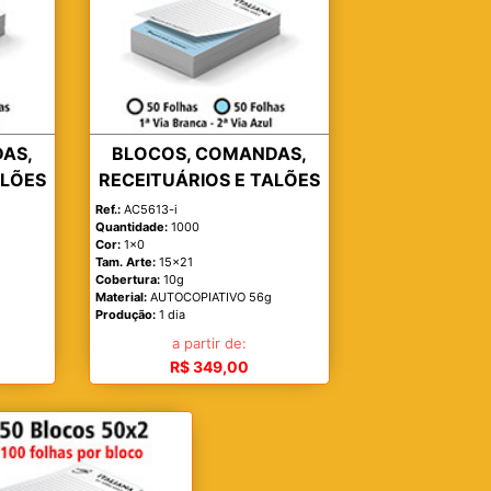
AS,
BLOCOS, COMANDAS,
ALÕES
RECEITUÁRIOS E TALÕES
Ref.:
AC5613-i
Quantidade:
1000
Cor:
1x0
Tam. Arte:
15x21
Cobertura:
10g
Material:
AUTOCOPIATIVO 56g
Produção:
1 dia
a partir de:
R$ 349,00