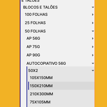
E TALÕES
BLOCOS E TALÕES
100 FOLHAS
25 FOLHAS
50 FOLHAS
AP 56G
AP 75G
AP 90G
AUTOCOPIATIVO 56G
50X2
105X150MM
150X210MM
210X300MM
75X105MM