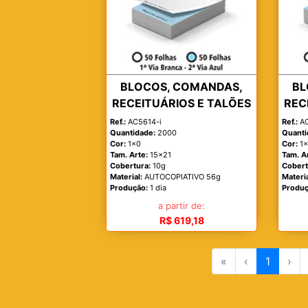
BLOCOS, COMANDAS,
BL
RECEITUÁRIOS E TALÕES
REC
Ref.:
AC5614-i
Ref.:
AC
Quantidade:
2000
Quanti
Cor:
1x0
Cor:
1
Tam. Arte:
15x21
Tam. A
Cobertura:
10g
Cobert
Material:
AUTOCOPIATIVO 56g
Materia
Produção:
1 dia
Produç
a partir de:
R$ 619,18
«
‹
1
›