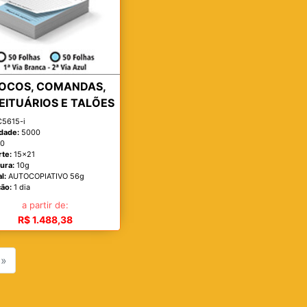
OCOS, COMANDAS,
EITUÁRIOS E TALÕES
5615-i
dade:
5000
x0
rte:
15x21
ura:
10g
l:
AUTOCOPIATIVO 56g
ão:
1 dia
a partir de:
R$ 1.488,38
»