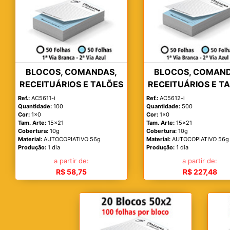
BLOCOS, COMANDAS,
BLOCOS, COMAND
RECEITUÁRIOS E TALÕES
RECEITUÁRIOS E T
Ref.:
AC5611-i
Ref.:
AC5612-i
Quantidade:
100
Quantidade:
500
Cor:
1x0
Cor:
1x0
Tam. Arte:
15x21
Tam. Arte:
15x21
Cobertura:
10g
Cobertura:
10g
Material:
AUTOCOPIATIVO 56g
Material:
AUTOCOPIATIVO 56g
Produção:
1 dia
Produção:
1 dia
a partir de:
a partir de:
R$ 58,75
R$ 227,48