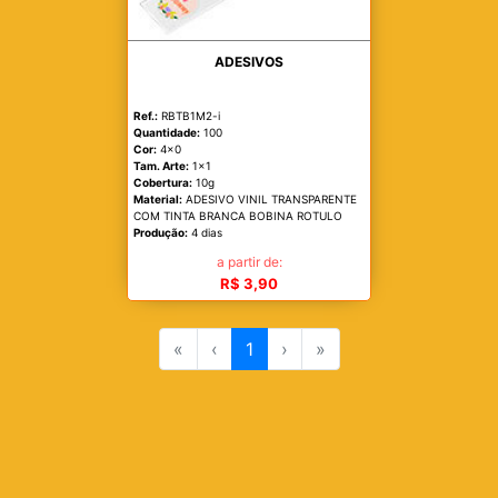
ADESIVOS
Ref.:
RBTB1M2-i
Quantidade:
100
Cor:
4x0
Tam. Arte:
1x1
Cobertura:
10g
Material:
ADESIVO VINIL TRANSPARENTE
COM TINTA BRANCA BOBINA ROTULO
Produção:
4 dias
a partir de:
R$ 3,90
«
‹
1
›
»