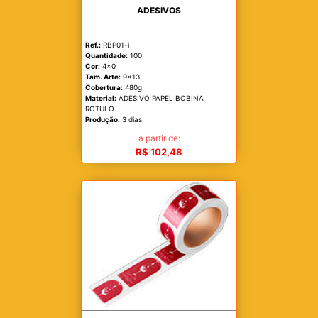
ADESIVOS
Ref.:
RBP01-i
Quantidade:
100
Cor:
4x0
Tam. Arte:
9x13
Cobertura:
480g
Material:
ADESIVO PAPEL BOBINA
ROTULO
Produção:
3 dias
a partir de:
R$ 102,48