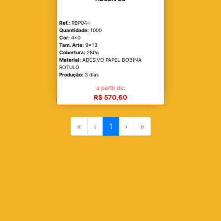
Ref.:
RBP04-i
Quantidade:
1000
Cor:
4x0
Tam. Arte:
9x13
Cobertura:
280g
Material:
ADESIVO PAPEL BOBINA
ROTULO
Produção:
3 dias
a partir de:
R$ 570,60
«
‹
1
›
»