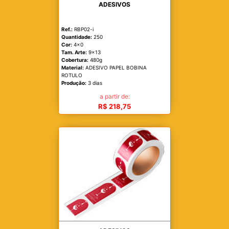
ADESIVOS
Ref.:
RBP02-i
Quantidade:
250
Cor:
4x0
Tam. Arte:
9x13
Cobertura:
480g
Material:
ADESIVO PAPEL BOBINA
ROTULO
Produção:
3 dias
a partir de:
R$ 218,75