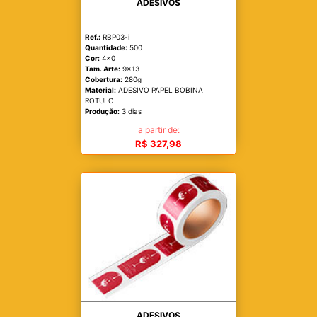
ADESIVOS
Ref.:
RBP03-i
Quantidade:
500
Cor:
4x0
Tam. Arte:
9x13
Cobertura:
280g
Material:
ADESIVO PAPEL BOBINA
ROTULO
Produção:
3 dias
a partir de:
R$ 327,98
ADESIVOS