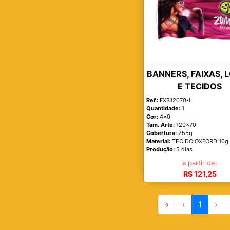
BANNERS, FAIXAS, 
E TECIDOS
Ref.:
FXB12070-i
Quantidade:
1
Cor:
4x0
Tam. Arte:
120x70
Cobertura:
255g
Material:
TECIDO OXFORD 10g
Produção:
5 dias
a partir de:
R$ 121,25
«
‹
1
›