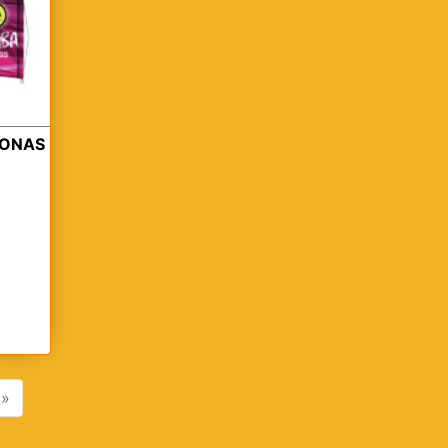
LONAS
»