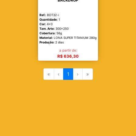
BACKDROP
Ref.:
BDT32-i
Quantidade:
1
Cor:
4x0
Tam. Arte:
300x250
Cobertura:
56g
Material:
LONA SUPER TITANIUM 280g
Produção:
2 dias
a partir de:
R$ 636,30
«
‹
1
›
»