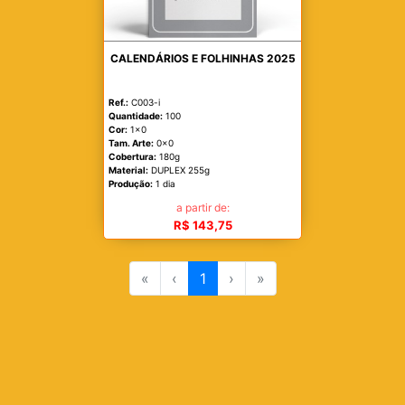
CALENDÁRIOS E FOLHINHAS 2025
Ref.:
C003-i
Quantidade:
100
Cor:
1x0
Tam. Arte:
0x0
Cobertura:
180g
Material:
DUPLEX 255g
Produção:
1 dia
a partir de:
R$ 143,75
«
‹
1
›
»