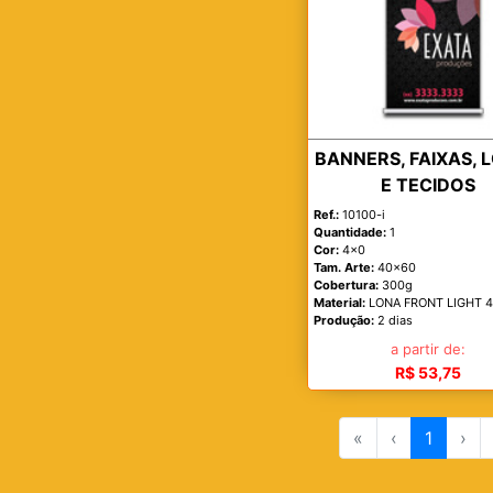
BANNERS, FAIXAS, 
E TECIDOS
Ref.:
10100-i
Quantidade:
1
Cor:
4x0
Tam. Arte:
40x60
Cobertura:
300g
Material:
LONA FRONT LIGHT 
Produção:
2 dias
a partir de:
R$ 53,75
«
‹
1
›