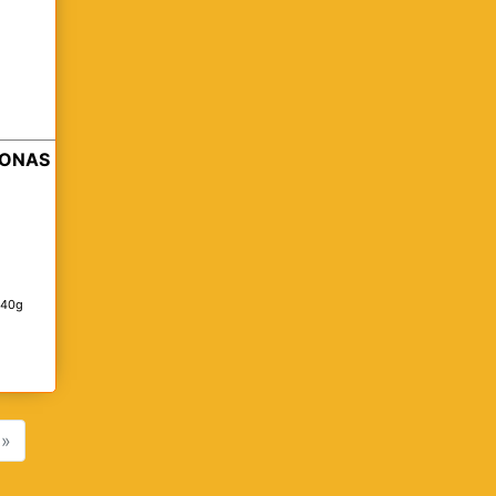
LONAS
440g
»